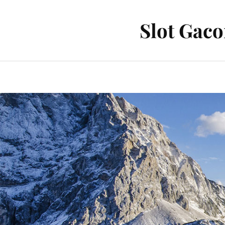
Slot Gaco