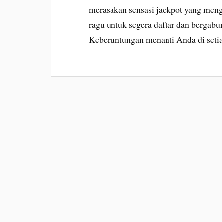
merasakan sensasi jackpot yang men
ragu untuk segera daftar dan bergabu
Keberuntungan menanti Anda di setia