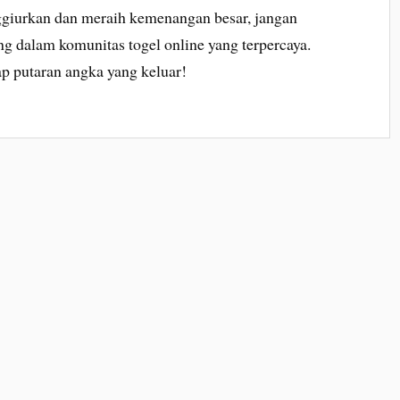
ggiurkan dan meraih kemenangan besar, jangan
ng dalam komunitas togel online yang terpercaya.
p putaran angka yang keluar!