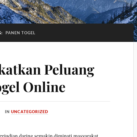
G:
PANEN TOGEL
katkan Peluang
gel Online
IN
UNCATEGORIZED
erjudian daring semakin diminati masyarakat