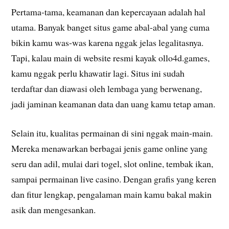
Pertama-tama, keamanan dan kepercayaan adalah hal
utama. Banyak banget situs game abal-abal yang cuma
bikin kamu was-was karena nggak jelas legalitasnya.
Tapi, kalau main di website resmi kayak ollo4d.games,
kamu nggak perlu khawatir lagi. Situs ini sudah
terdaftar dan diawasi oleh lembaga yang berwenang,
jadi jaminan keamanan data dan uang kamu tetap aman.
Selain itu, kualitas permainan di sini nggak main-main.
Mereka menawarkan berbagai jenis game online yang
seru dan adil, mulai dari togel, slot online, tembak ikan,
sampai permainan live casino. Dengan grafis yang keren
dan fitur lengkap, pengalaman main kamu bakal makin
asik dan mengesankan.