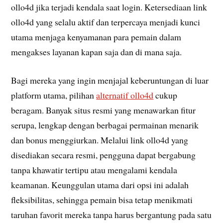
ollo4d jika terjadi kendala saat login. Ketersediaan link
ollo4d yang selalu aktif dan terpercaya menjadi kunci
utama menjaga kenyamanan para pemain dalam
mengakses layanan kapan saja dan di mana saja.
Bagi mereka yang ingin menjajal keberuntungan di luar
platform utama, pilihan
alternatif ollo4d
cukup
beragam. Banyak situs resmi yang menawarkan fitur
serupa, lengkap dengan berbagai permainan menarik
dan bonus menggiurkan. Melalui link ollo4d yang
disediakan secara resmi, pengguna dapat bergabung
tanpa khawatir tertipu atau mengalami kendala
keamanan. Keunggulan utama dari opsi ini adalah
fleksibilitas, sehingga pemain bisa tetap menikmati
taruhan favorit mereka tanpa harus bergantung pada satu