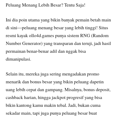
Peluang Menang Lebih Besar? Tentu Saja!
Ini dia poin utama yang bikin banyak pemain betah main
di sini—peluang menang besar yang lebih tinggi! Situs
resmi kayak ollo4d.games punya sistem RNG (Random
Number Generator) yang transparan dan teruji, jadi hasil
permainan benar-benar adil dan nggak bisa
dimanipulasi.
Selain itu, mereka juga sering mengadakan promo
menarik dan bonus besar yang bikin peluang dapetin
uang lebih cepat dan gampang. Misalnya, bonus deposit,
cashback harian, hingga jackpot progresif yang bisa
bikin kantong kamu makin tebal. Jadi, bukan cuma
sekadar main, tapi juga punya peluang besar buat