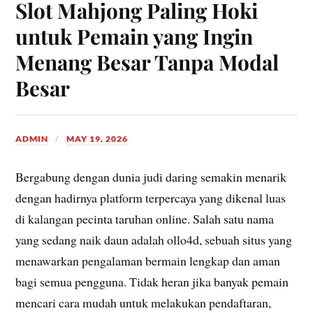
Slot Mahjong Paling Hoki
untuk Pemain yang Ingin
Menang Besar Tanpa Modal
Besar
ADMIN
MAY 19, 2026
Bergabung dengan dunia judi daring semakin menarik
dengan hadirnya platform terpercaya yang dikenal luas
di kalangan pecinta taruhan online. Salah satu nama
yang sedang naik daun adalah ollo4d, sebuah situs yang
menawarkan pengalaman bermain lengkap dan aman
bagi semua pengguna. Tidak heran jika banyak pemain
mencari cara mudah untuk melakukan pendaftaran,