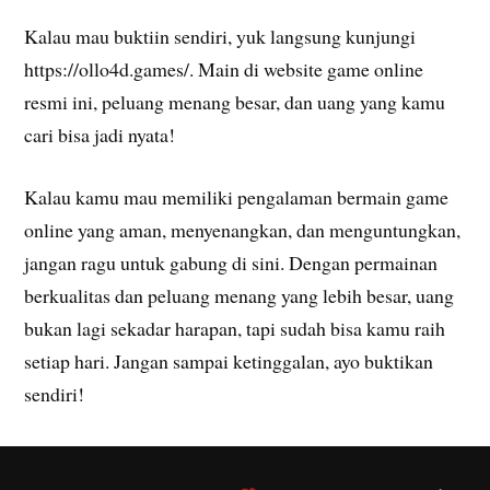
Kalau mau buktiin sendiri, yuk langsung kunjungi
https://ollo4d.games/. Main di website game online
resmi ini, peluang menang besar, dan uang yang kamu
cari bisa jadi nyata!
Kalau kamu mau memiliki pengalaman bermain game
online yang aman, menyenangkan, dan menguntungkan,
jangan ragu untuk gabung di sini. Dengan permainan
berkualitas dan peluang menang yang lebih besar, uang
bukan lagi sekadar harapan, tapi sudah bisa kamu raih
setiap hari. Jangan sampai ketinggalan, ayo buktikan
sendiri!