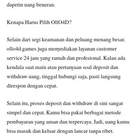
dapetin uang beneran.
Kenapa Harus Pilih OllO4D?
Selain dari segi keamanan dan peluang menang besar,
ollo4d.games juga menyediakan layanan customer
service 24 jam yang ramah dan profesional. Kalau ada
kendala saat main atau pertanyaan soal deposit dan
withdraw uang, tinggal hubungi saja, pasti langsung
direspon dengan cepat.
Selain itu, proses deposit dan withdraw di sini sangat
simpel dan cepat. Kamu bisa pakai berbagai metode
pembayaran yang aman dan terpercaya. Jadi, uang kamu
bisa masuk dan keluar dengan lancar tanpa ribet.