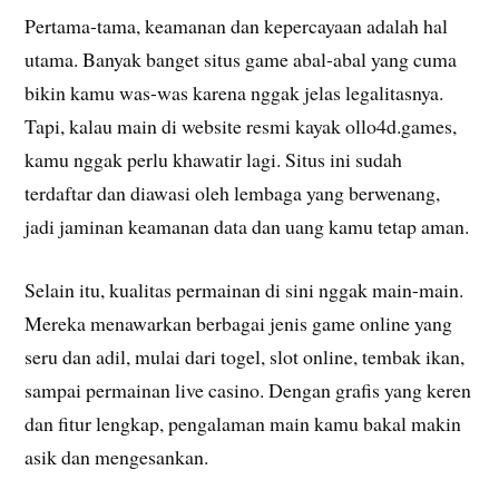
Pertama-tama, keamanan dan kepercayaan adalah hal
utama. Banyak banget situs game abal-abal yang cuma
bikin kamu was-was karena nggak jelas legalitasnya.
Tapi, kalau main di website resmi kayak ollo4d.games,
kamu nggak perlu khawatir lagi. Situs ini sudah
terdaftar dan diawasi oleh lembaga yang berwenang,
jadi jaminan keamanan data dan uang kamu tetap aman.
Selain itu, kualitas permainan di sini nggak main-main.
Mereka menawarkan berbagai jenis game online yang
seru dan adil, mulai dari togel, slot online, tembak ikan,
sampai permainan live casino. Dengan grafis yang keren
dan fitur lengkap, pengalaman main kamu bakal makin
asik dan mengesankan.