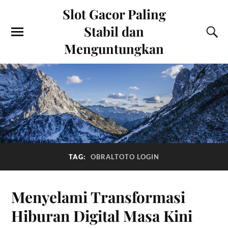
Slot Gacor Paling
Stabil dan
Menguntungkan
TAG:
OBRALTOTO LOGIN
Menyelami Transformasi
Hiburan Digital Masa Kini