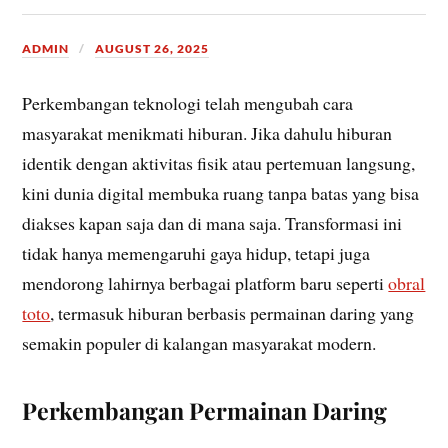
ADMIN
AUGUST 26, 2025
Perkembangan teknologi telah mengubah cara
masyarakat menikmati hiburan. Jika dahulu hiburan
identik dengan aktivitas fisik atau pertemuan langsung,
kini dunia digital membuka ruang tanpa batas yang bisa
diakses kapan saja dan di mana saja. Transformasi ini
tidak hanya memengaruhi gaya hidup, tetapi juga
mendorong lahirnya berbagai platform baru seperti
obral
toto
, termasuk hiburan berbasis permainan daring yang
semakin populer di kalangan masyarakat modern.
Perkembangan Permainan Daring