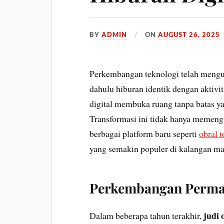
BY
ADMIN
ON
AUGUST 26, 2025
Perkembangan teknologi telah mengu
dahulu hiburan identik dengan aktivit
digital membuka ruang tanpa batas ya
Transformasi ini tidak hanya memenga
berbagai platform baru seperti
obral t
yang semakin populer di kalangan m
Perkembangan Perma
judi 
Dalam beberapa tahun terakhir,