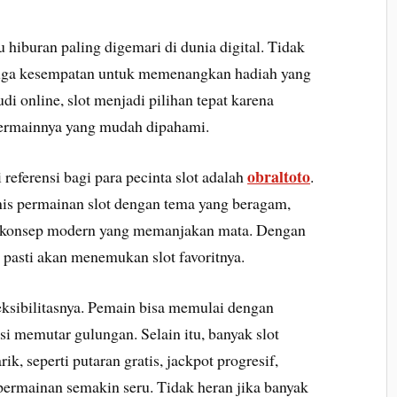
u hiburan paling digemari di dunia digital. Tidak
juga kesempatan untuk memenangkan hadiah yang
i online, slot menjadi pilihan tepat karena
bermainnya yang mudah dipahami.
obraltoto
 referensi bagi para pecinta slot adalah
.
nis permainan slot dengan tema yang beragam,
ga konsep modern yang memanjakan mata. Dengan
 pasti akan menemukan slot favoritnya.
eksibilitasnya. Pemain bisa memulai dengan
si memutar gulungan. Selain itu, banyak slot
, seperti putaran gratis, jackpot progresif,
ermainan semakin seru. Tidak heran jika banyak