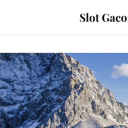
Slot Gaco