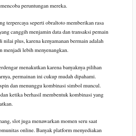
s mencoba peruntungan mereka.
yang terpercaya seperti obraltoto memberikan rasa
ang canggih menjamin data dan transaksi pemain
adi nilai plus, karena kenyamanan bermain adalah
n menjadi lebih menyenangkan.
erdengar menakutkan karena banyaknya pilihan
narnya, permainan ini cukup mudah dipahami.
spin dan menunggu kombinasi simbol muncul.
u, dan ketika berhasil membentuk kombinasi yang
atkan.
nang, slot juga menawarkan momen seru saat
omunitas online. Banyak platform menyediakan