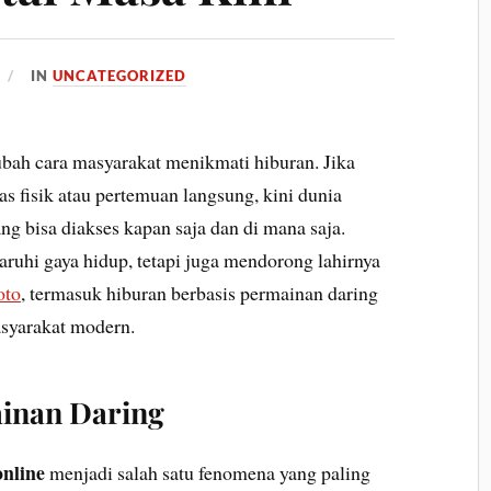
IN
UNCATEGORIZED
bah cara masyarakat menikmati hiburan. Jika
as fisik atau pertemuan langsung, kini dunia
ng bisa diakses kapan saja dan di mana saja.
ruhi gaya hidup, tetapi juga mendorong lahirnya
oto
, termasuk hiburan berbasis permainan daring
asyarakat modern.
inan Daring
online
menjadi salah satu fenomena yang paling