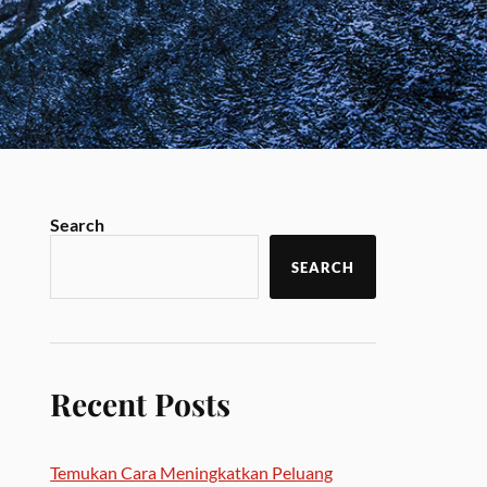
Search
SEARCH
Recent Posts
Temukan Cara Meningkatkan Peluang