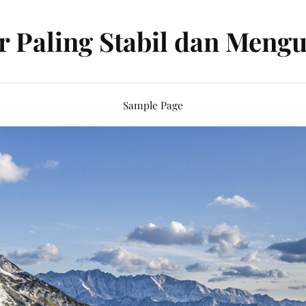
r Paling Stabil dan Men
Sample Page