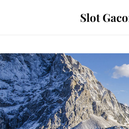
Slot Gaco