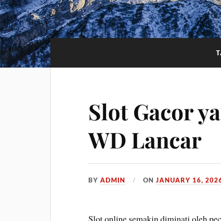
T
Slot Gacor y
WD Lancar
BY
ADMIN
ON
JANUARY 16, 202
Slot online semakin diminati oleh p