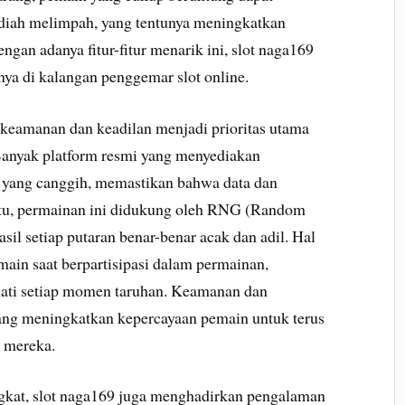
diah melimpah, yang tentunya meningkatkan
gan adanya fitur-fitur menarik ini, slot naga169
a di kalangan penggemar slot online.
k, keamanan dan keadilan menjadi prioritas utama
Banyak platform resmi yang menyediakan
i yang canggih, memastikan bahwa data dan
n itu, permainan ini didukung oleh RNG (Random
l setiap putaran benar-benar acak dan adil. Hal
ain saat berpartisipasi dalam permainan,
ati setiap momen taruhan. Keamanan dan
 yang meningkatkan kepercayaan pemain untuk terus
 mereka.
gkat, slot naga169 juga menghadirkan pengalaman