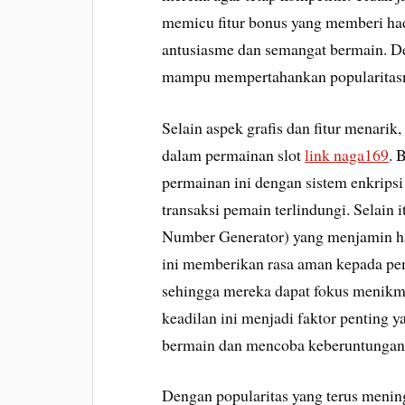
memicu fitur bonus yang memberi ha
antusiasme dan semangat bermain. Den
mampu mempertahankan popularitasny
Selain aspek grafis dan fitur menari
dalam permainan slot
link naga169
. 
permainan ini dengan sistem enkrips
transaksi pemain terlindungi. Selai
Number Generator) yang menjamin hasi
ini memberikan rasa aman kepada pem
sehingga mereka dapat fokus menikm
keadilan ini menjadi faktor penting
bermain dan mencoba keberuntungan
Dengan popularitas yang terus menin