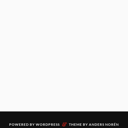
&
POWERED BY
WORDPRESS
THEME BY
ANDERS NORÉN