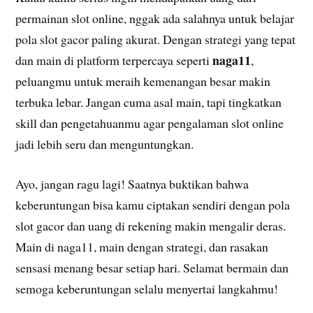
permainan slot online, nggak ada salahnya untuk belajar
pola slot gacor paling akurat. Dengan strategi yang tepat
naga11
dan main di platform terpercaya seperti
,
peluangmu untuk meraih kemenangan besar makin
terbuka lebar. Jangan cuma asal main, tapi tingkatkan
skill dan pengetahuanmu agar pengalaman slot online
jadi lebih seru dan menguntungkan.
Ayo, jangan ragu lagi! Saatnya buktikan bahwa
keberuntungan bisa kamu ciptakan sendiri dengan pola
slot gacor dan uang di rekening makin mengalir deras.
Main di naga11, main dengan strategi, dan rasakan
sensasi menang besar setiap hari. Selamat bermain dan
semoga keberuntungan selalu menyertai langkahmu!