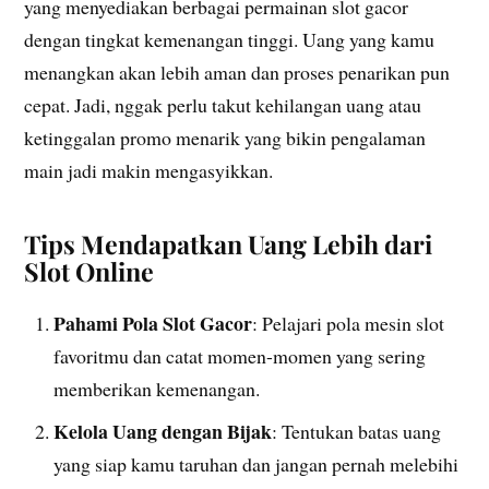
yang menyediakan berbagai permainan slot gacor
dengan tingkat kemenangan tinggi. Uang yang kamu
menangkan akan lebih aman dan proses penarikan pun
cepat. Jadi, nggak perlu takut kehilangan uang atau
ketinggalan promo menarik yang bikin pengalaman
main jadi makin mengasyikkan.
Tips Mendapatkan Uang Lebih dari
Slot Online
Pahami Pola Slot Gacor
: Pelajari pola mesin slot
favoritmu dan catat momen-momen yang sering
memberikan kemenangan.
Kelola Uang dengan Bijak
: Tentukan batas uang
yang siap kamu taruhan dan jangan pernah melebihi