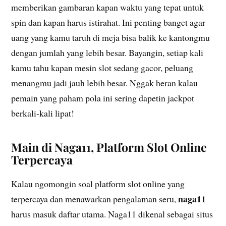
memberikan gambaran kapan waktu yang tepat untuk
spin dan kapan harus istirahat. Ini penting banget agar
uang yang kamu taruh di meja bisa balik ke kantongmu
dengan jumlah yang lebih besar. Bayangin, setiap kali
kamu tahu kapan mesin slot sedang gacor, peluang
menangmu jadi jauh lebih besar. Nggak heran kalau
pemain yang paham pola ini sering dapetin jackpot
berkali-kali lipat!
Main di Naga11, Platform Slot Online
Terpercaya
Kalau ngomongin soal platform slot online yang
naga11
terpercaya dan menawarkan pengalaman seru,
harus masuk daftar utama. Naga11 dikenal sebagai situs