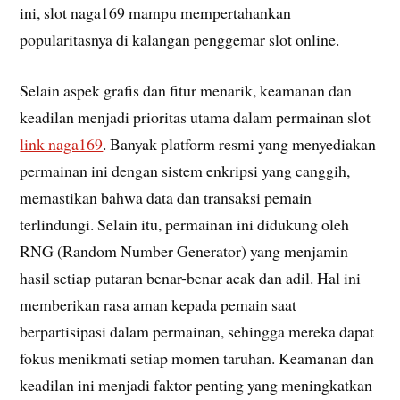
ini, slot naga169 mampu mempertahankan
popularitasnya di kalangan penggemar slot online.
Selain aspek grafis dan fitur menarik, keamanan dan
keadilan menjadi prioritas utama dalam permainan slot
link naga169
. Banyak platform resmi yang menyediakan
permainan ini dengan sistem enkripsi yang canggih,
memastikan bahwa data dan transaksi pemain
terlindungi. Selain itu, permainan ini didukung oleh
RNG (Random Number Generator) yang menjamin
hasil setiap putaran benar-benar acak dan adil. Hal ini
memberikan rasa aman kepada pemain saat
berpartisipasi dalam permainan, sehingga mereka dapat
fokus menikmati setiap momen taruhan. Keamanan dan
keadilan ini menjadi faktor penting yang meningkatkan