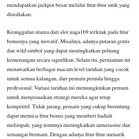
mendapatkan jackpot besar melalui fitur-fitur unik yang
disediakan.
Keunggulan utama dari slot naga169 terletak pada fitur
bonusnya yang inovatif. Misalnya, adanya putaran gratis
dan wild simbol yang dapat meningkatkan peluang
kemenangan secara signifikan. Selain itu, permainan ini
menawarkan berbagai macam level taruhan yang cocok
untuk semua kalangan, dari pemain pemula hingga
profesional. Variasi taruhan ini memungkinkan pemain
untuk menyesuaikan strategi mereka agar tetap
kompetitif. Tidak jarang, pemain yang cukup beruntung
dapat memicu fitur bonus yang memberi hadiah
melimpah, yang tentunya meningkatkan antusiasme dan
semangat bermain. Dengan adanya fitur-fitur menarik