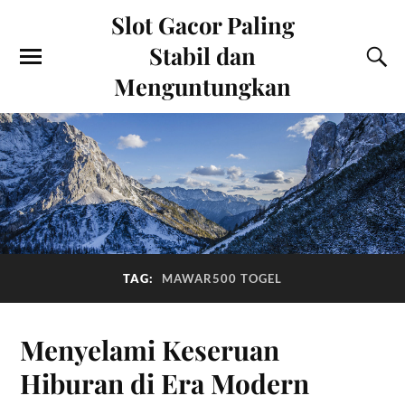
Slot Gacor Paling
Stabil dan
Menguntungkan
TAG:
MAWAR500 TOGEL
Menyelami Keseruan
Hiburan di Era Modern