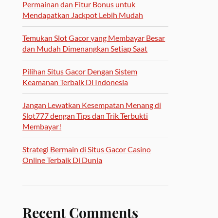
Permainan dan Fitur Bonus untuk
Mendapatkan Jackpot Lebih Mudah
Temukan Slot Gacor yang Membayar Besar
dan Mudah Dimenangkan Setiap Saat
Pilihan Situs Gacor Dengan Sistem
Keamanan Terbaik Di Indonesia
Jangan Lewatkan Kesempatan Menang di
Slot777 dengan Tips dan Trik Terbukti
Membayar!
Strategi Bermain di Situs Gacor Casino
Online Terbaik Di Dunia
Recent Comments