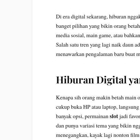
Di era digital sekarang, hiburan ngga
banget pilihan yang bikin orang betah
media sosial, main game, atau bahkan 
Salah satu tren yang lagi naik daun a
menawarkan pengalaman baru buat me
Hiburan Digital ya
Kenapa sih orang makin betah main on
cukup buka HP atau laptop, langsung 
slot
banyak opsi, permainan
jadi favo
dan punya variasi tema yang bikin ngg
menegangkan, kayak lagi nonton film 