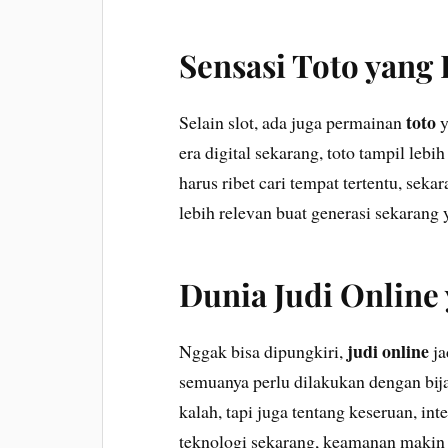
Sensasi Toto yang
toto
Selain slot, ada juga permainan
y
era digital sekarang, toto tampil le
harus ribet cari tempat tertentu, sekar
lebih relevan buat generasi sekarang 
Dunia Judi Online
judi online
Nggak bisa dipungkiri,
ja
semuanya perlu dilakukan dengan bij
kalah, tapi juga tentang keseruan, i
teknologi sekarang, keamanan makin t