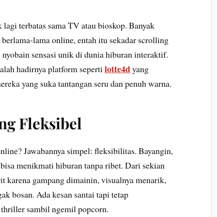
k lagi terbatas sama TV atau bioskop. Banyak
 berlama-lama online, entah itu sekadar scrolling
nyobain sensasi unik di dunia hiburan interaktif.
lotte4d
dalah hadirnya platform seperti
yang
reka yang suka tantangan seru dan penuh warna.
ng Fleksibel
line? Jawabannya simpel: fleksibilitas. Bayangin,
bisa menikmati hiburan tanpa ribet. Dari sekian
rit karena gampang dimainin, visualnya menarik,
ak bosan. Ada kesan santai tapi tetap
thriller sambil ngemil popcorn.