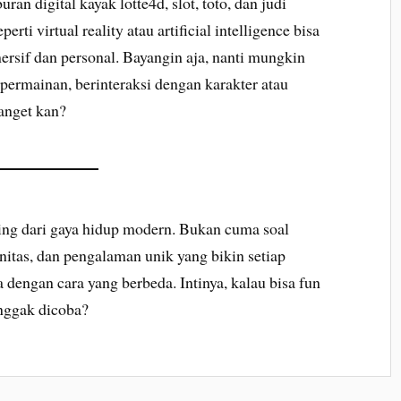
ran digital kayak lotte4d, slot, toto, dan judi
erti virtual reality atau artificial intelligence bisa
rsif dan personal. Bayangin aja, nanti mungkin
permainan, berinteraksi dengan karakter atau
banget kan?
ting dari gaya hidup modern. Bukan cuma soal
nitas, dan pengalaman unik yang bikin setiap
 dengan cara yang berbeda. Intinya, kalau bisa fun
 nggak dicoba?