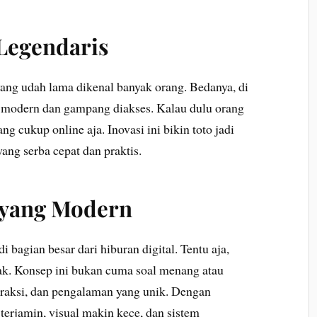
 Legendaris
ang udah lama dikenal banyak orang. Bedanya, di
bih modern dan gampang diakses. Kalau dulu orang
ang cukup online aja. Inovasi ini bikin toto jadi
yang serba cepat dan praktis.
 yang Modern
di bagian besar dari hiburan digital. Tentu aja,
ak. Konsep ini bukan cuma soal menang atau
nteraksi, dan pengalaman yang unik. Dengan
erjamin, visual makin kece, dan sistem