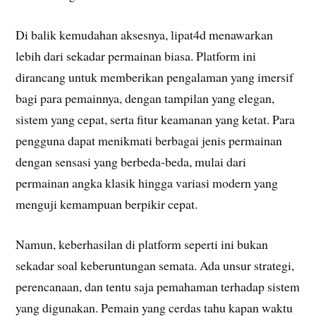
Di balik kemudahan aksesnya, lipat4d menawarkan
lebih dari sekadar permainan biasa. Platform ini
dirancang untuk memberikan pengalaman yang imersif
bagi para pemainnya, dengan tampilan yang elegan,
sistem yang cepat, serta fitur keamanan yang ketat. Para
pengguna dapat menikmati berbagai jenis permainan
dengan sensasi yang berbeda-beda, mulai dari
permainan angka klasik hingga variasi modern yang
menguji kemampuan berpikir cepat.
Namun, keberhasilan di platform seperti ini bukan
sekadar soal keberuntungan semata. Ada unsur strategi,
perencanaan, dan tentu saja pemahaman terhadap sistem
yang digunakan. Pemain yang cerdas tahu kapan waktu