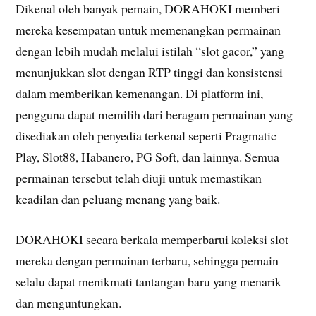
Dikenal oleh banyak pemain, DORAHOKI memberi
mereka kesempatan untuk memenangkan permainan
dengan lebih mudah melalui istilah “slot gacor,” yang
menunjukkan slot dengan RTP tinggi dan konsistensi
dalam memberikan kemenangan. Di platform ini,
pengguna dapat memilih dari beragam permainan yang
disediakan oleh penyedia terkenal seperti Pragmatic
Play, Slot88, Habanero, PG Soft, dan lainnya. Semua
permainan tersebut telah diuji untuk memastikan
keadilan dan peluang menang yang baik.
DORAHOKI secara berkala memperbarui koleksi slot
mereka dengan permainan terbaru, sehingga pemain
selalu dapat menikmati tantangan baru yang menarik
dan menguntungkan.