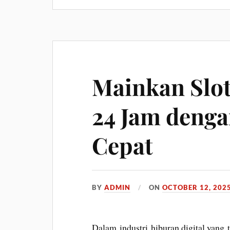
Mainkan Slot
24 Jam denga
Cepat
BY
ADMIN
ON
OCTOBER 12, 202
Dalam industri hiburan digital yang