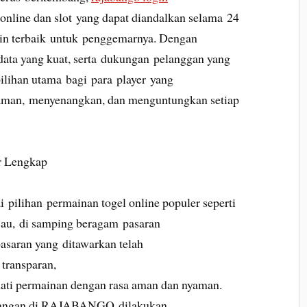
l online dan slot yang dapat diandalkan selama 24
n terbaik untuk penggemarnya. Dengan
data yang kuat, serta dukungan pelanggan yang
ihan utama bagi para player yang
man, menyenangkan, dan menguntungkan setiap
ur Lengkap
lihan permainan togel online populer seperti
au, di samping beragam pasaran
asaran yang ditawarkan telah
 transparan,
ti permainan dengan rasa aman dan nyaman.
menangan di RAJABANGO dilakukan