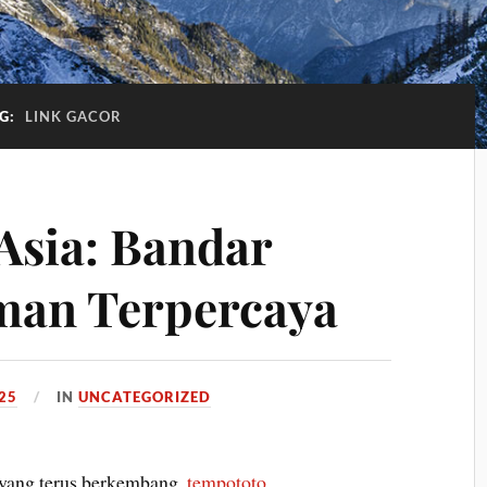
G:
LINK GACOR
 Asia: Bandar
man Terpercaya
25
IN
UNCATEGORIZED
 yang terus berkembang,
tempototo