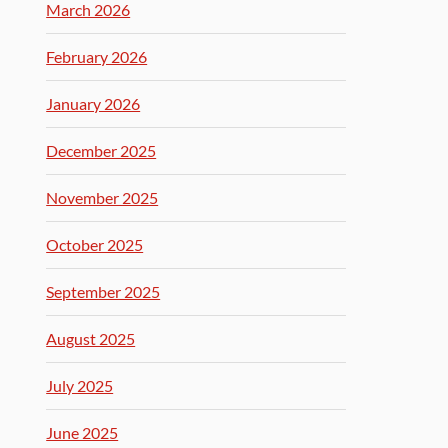
March 2026
February 2026
January 2026
December 2025
November 2025
October 2025
September 2025
August 2025
July 2025
June 2025