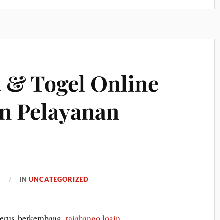
 & Togel Online
n Pelayanan
5
IN
UNCATEGORIZED
 terus berkembang,
rajabango login