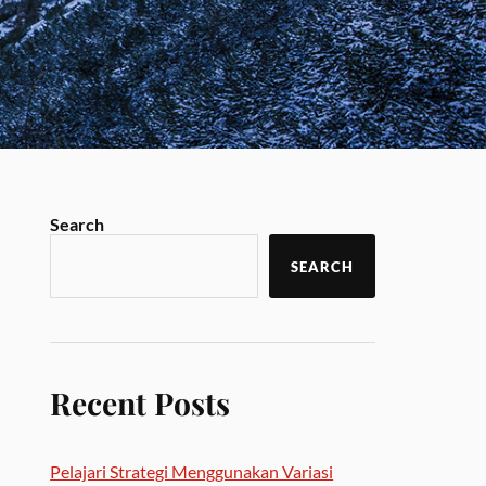
Search
SEARCH
Recent Posts
Pelajari Strategi Menggunakan Variasi