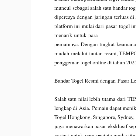
muncul sebagai salah satu bandar tog
dipercaya dengan jaringan terluas d
platform ini mulai dari pasar togel i
menarik untuk para
pemainnya. Dengan tingkat keamanan
mudah melalui tautan resmi, TEMPO
penggemar togel online di tahun 202
Bandar Togel Resmi dengan Pasar L
Salah satu nilai lebih utama dari T
lengkap di Asia. Pemain dapat menikm
Togel Hongkong, Singapore, Sydney
juga menawarkan pasar eksklusif se
variasi untuk para pecinta angka jit