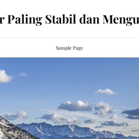
r Paling Stabil dan Men
Sample Page