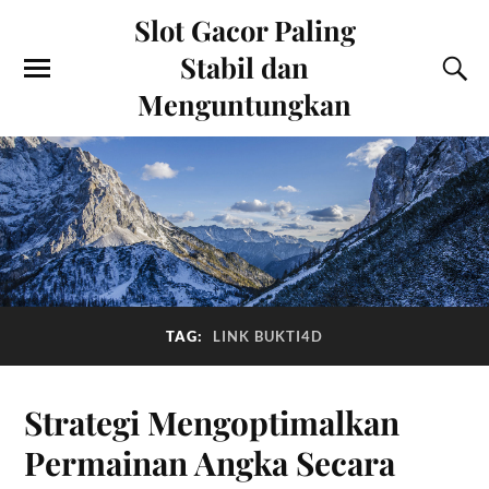
Slot Gacor Paling
Stabil dan
Menguntungkan
TAG:
LINK BUKTI4D
Strategi Mengoptimalkan
Permainan Angka Secara