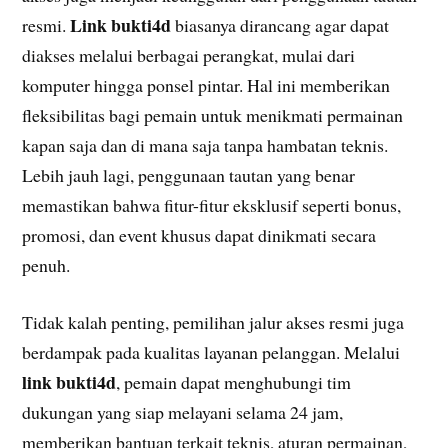
Link bukti4d
resmi.
biasanya dirancang agar dapat
diakses melalui berbagai perangkat, mulai dari
komputer hingga ponsel pintar. Hal ini memberikan
fleksibilitas bagi pemain untuk menikmati permainan
kapan saja dan di mana saja tanpa hambatan teknis.
Lebih jauh lagi, penggunaan tautan yang benar
memastikan bahwa fitur-fitur eksklusif seperti bonus,
promosi, dan event khusus dapat dinikmati secara
penuh.
Tidak kalah penting, pemilihan jalur akses resmi juga
berdampak pada kualitas layanan pelanggan. Melalui
link bukti4d
, pemain dapat menghubungi tim
dukungan yang siap melayani selama 24 jam,
memberikan bantuan terkait teknis, aturan permainan,