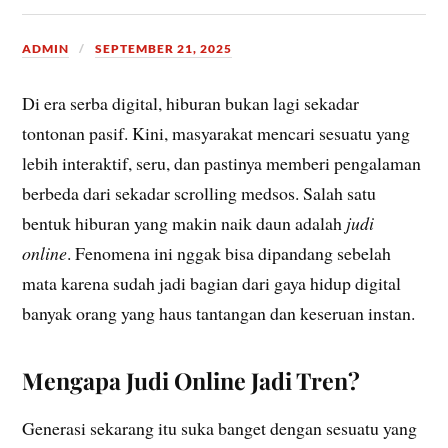
ADMIN
SEPTEMBER 21, 2025
Di era serba digital, hiburan bukan lagi sekadar
tontonan pasif. Kini, masyarakat mencari sesuatu yang
lebih interaktif, seru, dan pastinya memberi pengalaman
berbeda dari sekadar scrolling medsos. Salah satu
bentuk hiburan yang makin naik daun adalah
judi
online
. Fenomena ini nggak bisa dipandang sebelah
mata karena sudah jadi bagian dari gaya hidup digital
banyak orang yang haus tantangan dan keseruan instan.
Mengapa Judi Online Jadi Tren?
Generasi sekarang itu suka banget dengan sesuatu yang