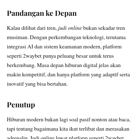
Pandangan ke Depan
Kalau dilihat dari tren,
judi online
bukan sekadar tren
musiman. Dengan perkembangan teknologi, terutama
integrasi AI dan sistem keamanan modern, platform
seperti 2waybet punya peluang besar untuk terus
berkembang. Masa depan hiburan digital jelas akan
makin kompetitif, dan hanya platform yang adaptif serta
inovatif yang bisa bertahan.
Penutup
Hiburan modern bukan lagi soal pasif nonton atau baca,
tapi tentang bagaimana kita ikut terlibat dan merasakan
adrenalin. Judi online lewat platform seperti 2waybet