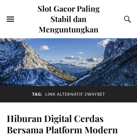
Slot Gacor Paling
Stabil dan
Menguntungkan
TAG:
LINK ALTERNATIF 2WAYBET
Hiburan Digital Cerdas
Bersama Platform Modern