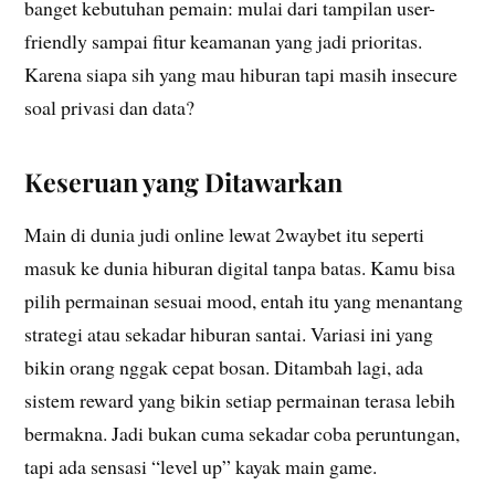
banget kebutuhan pemain: mulai dari tampilan user-
friendly sampai fitur keamanan yang jadi prioritas.
Karena siapa sih yang mau hiburan tapi masih insecure
soal privasi dan data?
Keseruan yang Ditawarkan
Main di dunia judi online lewat 2waybet itu seperti
masuk ke dunia hiburan digital tanpa batas. Kamu bisa
pilih permainan sesuai mood, entah itu yang menantang
strategi atau sekadar hiburan santai. Variasi ini yang
bikin orang nggak cepat bosan. Ditambah lagi, ada
sistem reward yang bikin setiap permainan terasa lebih
bermakna. Jadi bukan cuma sekadar coba peruntungan,
tapi ada sensasi “level up” kayak main game.