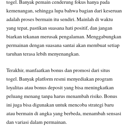
togel. Banyak pemain cenderung fokus hanya pada
kemenangan, sehingga lupa bahwa bagian dari keseruan
adalah proses bermain itu sendiri. Mainlah di waktu
yang tepat, pastikan suasana hati positif, dan jangan
biarkan tekanan merusak pengalaman. Menggabungkan
permainan dengan suasana santai akan membuat setiap
taruhan terasa lebih menyenangkan.
Terakhir, manfaatkan bonus dan promosi dari situs
togel. Banyak platform resmi menyediakan program
loyalitas atau bonus deposit yang bisa meningkatkan
peluang menang tanpa harus menambah risiko. Bonus
ini juga bisa digunakan untuk mencoba strategi baru
atau bermain di angka yang berbeda, menambah sensasi
dan variasi dalam permainan.