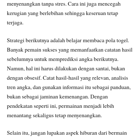
menyenangkan tanpa stres. Cara ini juga mencegah
kerugian yang berlebihan sehingga keseruan tetap
terjaga.
Strategi berikutnya adalah belajar membaca pola togel.
Banyak pemain sukses yang memanfaatkan catatan hasil
sebelumnya untuk memprediksi angka berikutnya.
Namun, hal ini harus dilakukan dengan santai, bukan
dengan obsesif. Catat hasil-hasil yang relevan, analisis
tren angka, dan gunakan informasi itu sebagai panduan,
bukan sebagai jaminan kemenangan. Dengan
pendekatan seperti ini, permainan menjadi lebih
menantang sekaligus tetap menyenangkan.
Selain itu, jangan lupakan aspek hiburan dari bermain