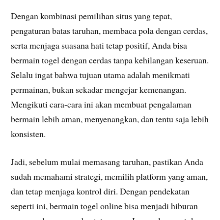
Dengan kombinasi pemilihan situs yang tepat,
pengaturan batas taruhan, membaca pola dengan cerdas,
serta menjaga suasana hati tetap positif, Anda bisa
bermain togel dengan cerdas tanpa kehilangan keseruan.
Selalu ingat bahwa tujuan utama adalah menikmati
permainan, bukan sekadar mengejar kemenangan.
Mengikuti cara-cara ini akan membuat pengalaman
bermain lebih aman, menyenangkan, dan tentu saja lebih
konsisten.
Jadi, sebelum mulai memasang taruhan, pastikan Anda
sudah memahami strategi, memilih platform yang aman,
dan tetap menjaga kontrol diri. Dengan pendekatan
seperti ini, bermain togel online bisa menjadi hiburan