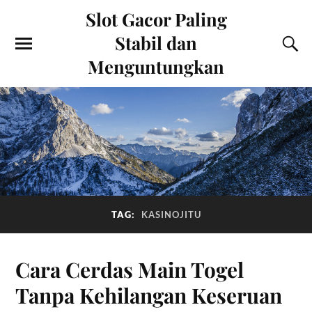
Slot Gacor Paling
Stabil dan
Menguntungkan
TAG:
KASINOJITU
Cara Cerdas Main Togel
Tanpa Kehilangan Keseruan