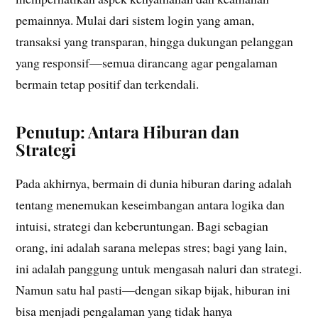
pemainnya. Mulai dari sistem login yang aman,
transaksi yang transparan, hingga dukungan pelanggan
yang responsif—semua dirancang agar pengalaman
bermain tetap positif dan terkendali.
Penutup: Antara Hiburan dan
Strategi
Pada akhirnya, bermain di dunia hiburan daring adalah
tentang menemukan keseimbangan antara logika dan
intuisi, strategi dan keberuntungan. Bagi sebagian
orang, ini adalah sarana melepas stres; bagi yang lain,
ini adalah panggung untuk mengasah naluri dan strategi.
Namun satu hal pasti—dengan sikap bijak, hiburan ini
bisa menjadi pengalaman yang tidak hanya