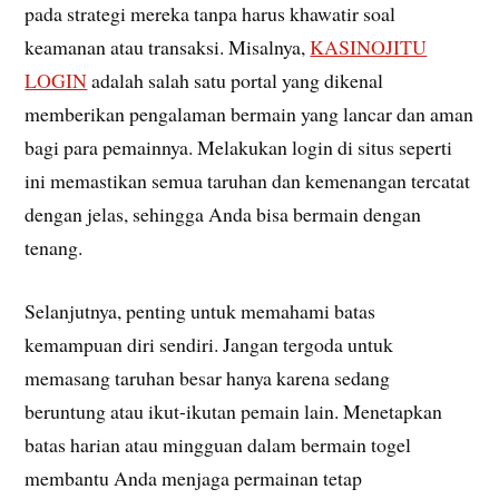
pada strategi mereka tanpa harus khawatir soal
keamanan atau transaksi. Misalnya,
KASINOJITU
LOGIN
adalah salah satu portal yang dikenal
memberikan pengalaman bermain yang lancar dan aman
bagi para pemainnya. Melakukan login di situs seperti
ini memastikan semua taruhan dan kemenangan tercatat
dengan jelas, sehingga Anda bisa bermain dengan
tenang.
Selanjutnya, penting untuk memahami batas
kemampuan diri sendiri. Jangan tergoda untuk
memasang taruhan besar hanya karena sedang
beruntung atau ikut-ikutan pemain lain. Menetapkan
batas harian atau mingguan dalam bermain togel
membantu Anda menjaga permainan tetap