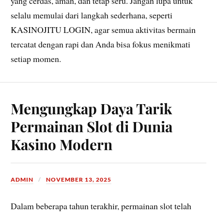
yang cerdas, aman, dan tetap seru. Jangan lupa untuk
selalu memulai dari langkah sederhana, seperti
KASINOJITU LOGIN, agar semua aktivitas bermain
tercatat dengan rapi dan Anda bisa fokus menikmati
setiap momen.
Mengungkap Daya Tarik
Permainan Slot di Dunia
Kasino Modern
ADMIN
NOVEMBER 13, 2025
Dalam beberapa tahun terakhir, permainan slot telah