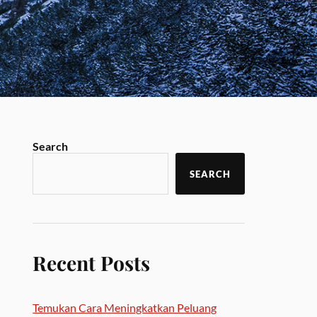
Search
SEARCH
Recent Posts
Temukan Cara Meningkatkan Peluang