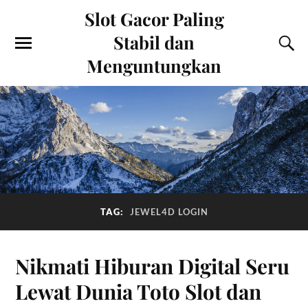
Slot Gacor Paling
Stabil dan
Menguntungkan
TAG:
JEWEL4D LOGIN
Nikmati Hiburan Digital Seru
Lewat Dunia Toto Slot dan