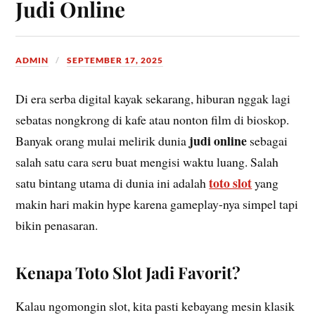
Judi Online
ADMIN
SEPTEMBER 17, 2025
Di era serba digital kayak sekarang, hiburan nggak lagi
sebatas nongkrong di kafe atau nonton film di bioskop.
judi online
Banyak orang mulai melirik dunia
sebagai
salah satu cara seru buat mengisi waktu luang. Salah
toto slot
satu bintang utama di dunia ini adalah
yang
makin hari makin hype karena gameplay-nya simpel tapi
bikin penasaran.
Kenapa Toto Slot Jadi Favorit?
Kalau ngomongin slot, kita pasti kebayang mesin klasik