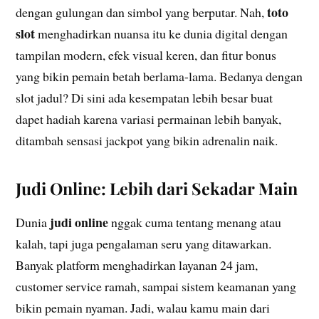
toto
dengan gulungan dan simbol yang berputar. Nah,
slot
menghadirkan nuansa itu ke dunia digital dengan
tampilan modern, efek visual keren, dan fitur bonus
yang bikin pemain betah berlama-lama. Bedanya dengan
slot jadul? Di sini ada kesempatan lebih besar buat
dapet hadiah karena variasi permainan lebih banyak,
ditambah sensasi jackpot yang bikin adrenalin naik.
Judi Online: Lebih dari Sekadar Main
judi online
Dunia
nggak cuma tentang menang atau
kalah, tapi juga pengalaman seru yang ditawarkan.
Banyak platform menghadirkan layanan 24 jam,
customer service ramah, sampai sistem keamanan yang
bikin pemain nyaman. Jadi, walau kamu main dari