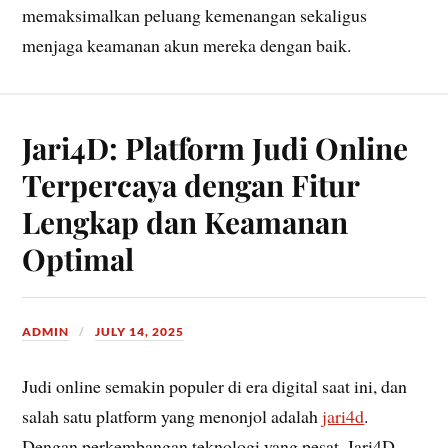
memaksimalkan peluang kemenangan sekaligus
menjaga keamanan akun mereka dengan baik.
Jari4D: Platform Judi Online
Terpercaya dengan Fitur
Lengkap dan Keamanan
Optimal
ADMIN
JULY 14, 2025
Judi online semakin populer di era digital saat ini, dan
salah satu platform yang menonjol adalah
jari4d
.
Dengan perkembangan teknologi yang pesat, Jari4D