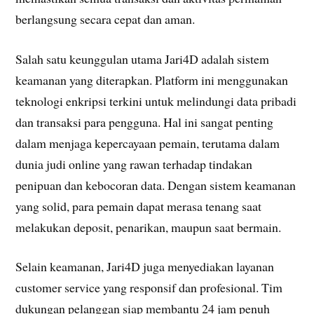
berlangsung secara cepat dan aman.
Salah satu keunggulan utama Jari4D adalah sistem
keamanan yang diterapkan. Platform ini menggunakan
teknologi enkripsi terkini untuk melindungi data pribadi
dan transaksi para pengguna. Hal ini sangat penting
dalam menjaga kepercayaan pemain, terutama dalam
dunia judi online yang rawan terhadap tindakan
penipuan dan kebocoran data. Dengan sistem keamanan
yang solid, para pemain dapat merasa tenang saat
melakukan deposit, penarikan, maupun saat bermain.
Selain keamanan, Jari4D juga menyediakan layanan
customer service yang responsif dan profesional. Tim
dukungan pelanggan siap membantu 24 jam penuh