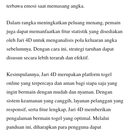
terbawa emosi saat memasang angka.
Dalam rangka meningkatkan peluang menang, pemain
juga dapat memanfaatkan fitur statistik yang disediakan
oleh Jari 4D untuk menganalisis pola keluaran angka
sebelumnya. Dengan cara ini, strategi taruhan dapat
disusun secara lebih terarah dan efektif.
Kesimpulannya, Jari 4D merupakan platform togel
online yang terpercaya dan aman bagi siapa saja yang
ingin bermain dengan mudah dan nyaman. Dengan
sistem keamanan yang canggih, layanan pelanggan yang
responsif, serta fitur lengkap, Jari 4D memberikan
pengalaman bermain togel yang optimal. Melalui
panduan ini, diharapkan para pengguna dapat