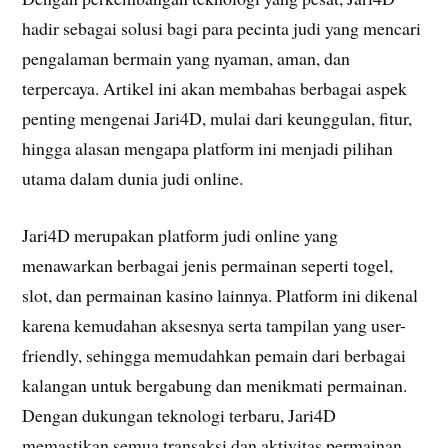
hadir sebagai solusi bagi para pecinta judi yang mencari
pengalaman bermain yang nyaman, aman, dan
terpercaya. Artikel ini akan membahas berbagai aspek
penting mengenai Jari4D, mulai dari keunggulan, fitur,
hingga alasan mengapa platform ini menjadi pilihan
utama dalam dunia judi online.
Jari4D merupakan platform judi online yang
menawarkan berbagai jenis permainan seperti togel,
slot, dan permainan kasino lainnya. Platform ini dikenal
karena kemudahan aksesnya serta tampilan yang user-
friendly, sehingga memudahkan pemain dari berbagai
kalangan untuk bergabung dan menikmati permainan.
Dengan dukungan teknologi terbaru, Jari4D
memastikan semua transaksi dan aktivitas permainan