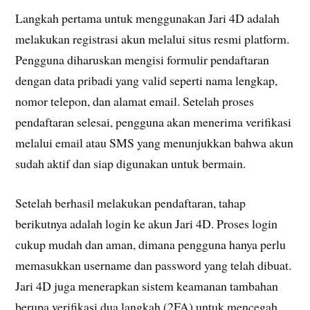
Langkah pertama untuk menggunakan Jari 4D adalah
melakukan registrasi akun melalui situs resmi platform.
Pengguna diharuskan mengisi formulir pendaftaran
dengan data pribadi yang valid seperti nama lengkap,
nomor telepon, dan alamat email. Setelah proses
pendaftaran selesai, pengguna akan menerima verifikasi
melalui email atau SMS yang menunjukkan bahwa akun
sudah aktif dan siap digunakan untuk bermain.
Setelah berhasil melakukan pendaftaran, tahap
berikutnya adalah login ke akun Jari 4D. Proses login
cukup mudah dan aman, dimana pengguna hanya perlu
memasukkan username dan password yang telah dibuat.
Jari 4D juga menerapkan sistem keamanan tambahan
berupa verifikasi dua langkah (2FA) untuk mencegah