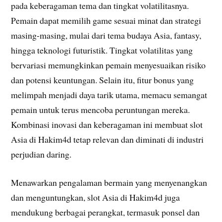
pada keberagaman tema dan tingkat volatilitasnya.
Pemain dapat memilih game sesuai minat dan strategi
masing-masing, mulai dari tema budaya Asia, fantasy,
hingga teknologi futuristik. Tingkat volatilitas yang
bervariasi memungkinkan pemain menyesuaikan risiko
dan potensi keuntungan. Selain itu, fitur bonus yang
melimpah menjadi daya tarik utama, memacu semangat
pemain untuk terus mencoba peruntungan mereka.
Kombinasi inovasi dan keberagaman ini membuat slot
Asia di Hakim4d tetap relevan dan diminati di industri
perjudian daring.
Menawarkan pengalaman bermain yang menyenangkan
dan menguntungkan, slot Asia di Hakim4d juga
mendukung berbagai perangkat, termasuk ponsel dan