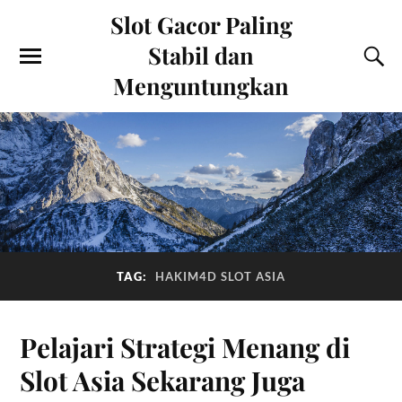
Slot Gacor Paling
Stabil dan
Menguntungkan
TAG:
HAKIM4D SLOT ASIA
Pelajari Strategi Menang di
Slot Asia Sekarang Juga