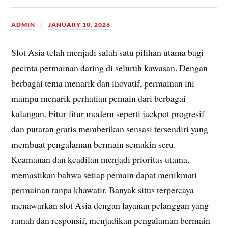
ADMIN
JANUARY 10, 2026
Slot Asia telah menjadi salah satu pilihan utama bagi
pecinta permainan daring di seluruh kawasan. Dengan
berbagai tema menarik dan inovatif, permainan ini
mampu menarik perhatian pemain dari berbagai
kalangan. Fitur-fitur modern seperti jackpot progresif
dan putaran gratis memberikan sensasi tersendiri yang
membuat pengalaman bermain semakin seru.
Keamanan dan keadilan menjadi prioritas utama,
memastikan bahwa setiap pemain dapat menikmati
permainan tanpa khawatir. Banyak situs terpercaya
menawarkan slot Asia dengan layanan pelanggan yang
ramah dan responsif, menjadikan pengalaman bermain