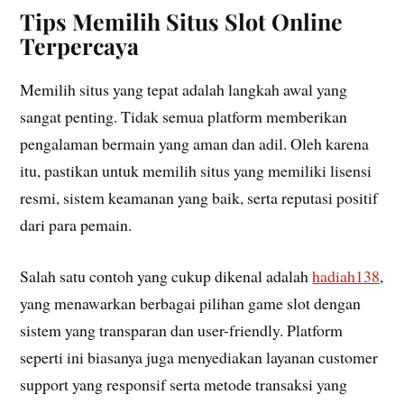
Tips Memilih Situs Slot Online
Terpercaya
Memilih situs yang tepat adalah langkah awal yang
sangat penting. Tidak semua platform memberikan
pengalaman bermain yang aman dan adil. Oleh karena
itu, pastikan untuk memilih situs yang memiliki lisensi
resmi, sistem keamanan yang baik, serta reputasi positif
dari para pemain.
Salah satu contoh yang cukup dikenal adalah
hadiah138
,
yang menawarkan berbagai pilihan game slot dengan
sistem yang transparan dan user-friendly. Platform
seperti ini biasanya juga menyediakan layanan customer
support yang responsif serta metode transaksi yang