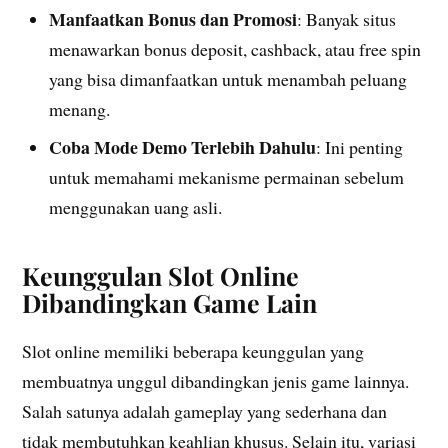
Manfaatkan Bonus dan Promosi
: Banyak situs
menawarkan bonus deposit, cashback, atau free spin
yang bisa dimanfaatkan untuk menambah peluang
menang.
Coba Mode Demo Terlebih Dahulu
: Ini penting
untuk memahami mekanisme permainan sebelum
menggunakan uang asli.
Keunggulan Slot Online
Dibandingkan Game Lain
Slot online memiliki beberapa keunggulan yang
membuatnya unggul dibandingkan jenis game lainnya.
Salah satunya adalah gameplay yang sederhana dan
tidak membutuhkan keahlian khusus. Selain itu, variasi