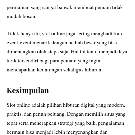
permainan yang sangat banyak membuat pemain tidak
mudah bosan.
Tidak hanya itu, slot online juga sering menghadirkan
event-event menarik dengan hadiah besar yang bisa
dimenangkan oleh siapa saja. Hal ini tentu menjadi daya
tarik tersendiri bagi para pemain yang ingin
mendapatkan keuntungan sekaligus hiburan.
Kesimpulan
Slot online adalah pilihan hiburan digital yang modern,
praktis, dan penuh peluang. Dengan memilih situs yang
tepat serta menerapkan strategi yang baik, pengalaman
bermain bisa menjadi lebih menyenangkan dan