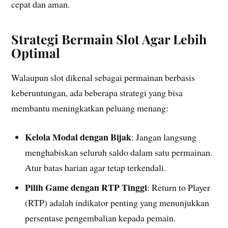
cepat dan aman.
Strategi Bermain Slot Agar Lebih
Optimal
Walaupun slot dikenal sebagai permainan berbasis
keberuntungan, ada beberapa strategi yang bisa
membantu meningkatkan peluang menang:
Kelola Modal dengan Bijak
: Jangan langsung
menghabiskan seluruh saldo dalam satu permainan.
Atur batas harian agar tetap terkendali.
Pilih Game dengan RTP Tinggi
: Return to Player
(RTP) adalah indikator penting yang menunjukkan
persentase pengembalian kepada pemain.