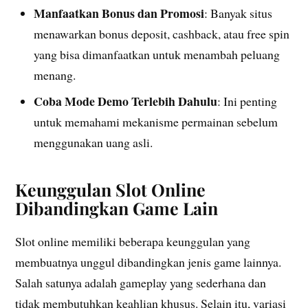
Manfaatkan Bonus dan Promosi
: Banyak situs
menawarkan bonus deposit, cashback, atau free spin
yang bisa dimanfaatkan untuk menambah peluang
menang.
Coba Mode Demo Terlebih Dahulu
: Ini penting
untuk memahami mekanisme permainan sebelum
menggunakan uang asli.
Keunggulan Slot Online
Dibandingkan Game Lain
Slot online memiliki beberapa keunggulan yang
membuatnya unggul dibandingkan jenis game lainnya.
Salah satunya adalah gameplay yang sederhana dan
tidak membutuhkan keahlian khusus. Selain itu, variasi