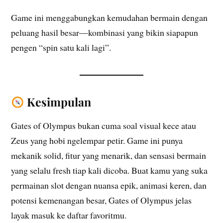
Game ini menggabungkan kemudahan bermain dengan
peluang hasil besar—kombinasi yang bikin siapapun
pengen “spin satu kali lagi”.
Kesimpulan
Gates of Olympus bukan cuma soal visual kece atau
Zeus yang hobi ngelempar petir. Game ini punya
mekanik solid, fitur yang menarik, dan sensasi bermain
yang selalu fresh tiap kali dicoba. Buat kamu yang suka
permainan slot dengan nuansa epik, animasi keren, dan
potensi kemenangan besar, Gates of Olympus jelas
layak masuk ke daftar favoritmu.