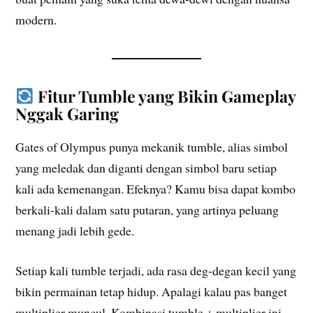
modern.
Fitur Tumble yang Bikin Gameplay
Nggak Garing
Gates of Olympus punya mekanik tumble, alias simbol
yang meledak dan diganti dengan simbol baru setiap
kali ada kemenangan. Efeknya? Kamu bisa dapat kombo
berkali-kali dalam satu putaran, yang artinya peluang
menang jadi lebih gede.
Setiap kali tumble terjadi, ada rasa deg-degan kecil yang
bikin permainan tetap hidup. Apalagi kalau pas banget
multiplier muncul. Kombinasi tumble + multiplier ini