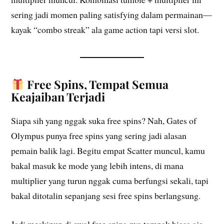
sering jadi momen paling satisfying dalam permainan—
kayak “combo streak” ala game action tapi versi slot.
Free Spins, Tempat Semua
Keajaiban Terjadi
Siapa sih yang nggak suka free spins? Nah, Gates of
Olympus punya free spins yang sering jadi alasan
pemain balik lagi. Begitu empat Scatter muncul, kamu
bakal masuk ke mode yang lebih intens, di mana
multiplier yang turun nggak cuma berfungsi sekali, tapi
bakal ditotalin sepanjang sesi free spins berlangsung.
Jadi meskipun di awal free spins-nya tampak biasa aja,