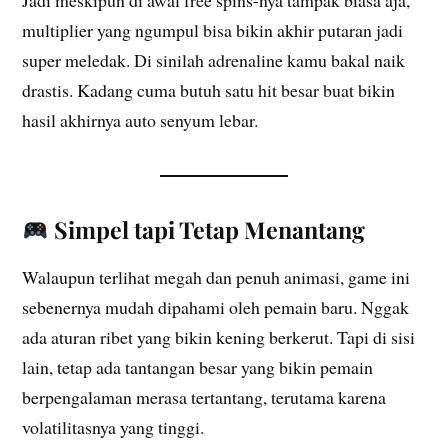
multiplier yang ngumpul bisa bikin akhir putaran jadi
super meledak. Di sinilah adrenaline kamu bakal naik
drastis. Kadang cuma butuh satu hit besar buat bikin
hasil akhirnya auto senyum lebar.
Simpel tapi Tetap Menantang
Walaupun terlihat megah dan penuh animasi, game ini
sebenernya mudah dipahami oleh pemain baru. Nggak
ada aturan ribet yang bikin kening berkerut. Tapi di sisi
lain, tetap ada tantangan besar yang bikin pemain
berpengalaman merasa tertantang, terutama karena
volatilitasnya yang tinggi.