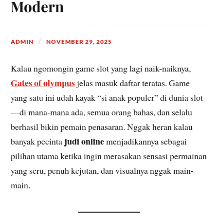
Modern
ADMIN
NOVEMBER 29, 2025
Kalau ngomongin game slot yang lagi naik-naiknya,
Gates of olympus
jelas masuk daftar teratas. Game
yang satu ini udah kayak “si anak populer” di dunia slot
—di mana-mana ada, semua orang bahas, dan selalu
berhasil bikin pemain penasaran. Nggak heran kalau
judi online
banyak pecinta
menjadikannya sebagai
pilihan utama ketika ingin merasakan sensasi permainan
yang seru, penuh kejutan, dan visualnya nggak main-
main.