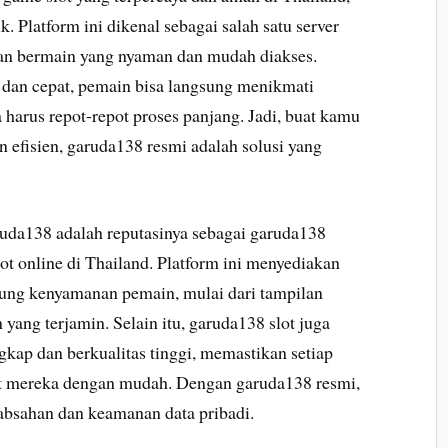
. Platform ini dikenal sebagai salah satu server
an bermain yang nyaman dan mudah diakses.
dan cepat, pemain bisa langsung menikmati
a harus repot-repot proses panjang. Jadi, buat kamu
n efisien, garuda138 resmi adalah solusi yang
ruda138 adalah reputasinya sebagai garuda138
ot online di Thailand. Platform ini menyediakan
kung kenyamanan pemain, mulai dari tampilan
yang terjamin. Selain itu, garuda138 slot juga
gkap dan berkualitas tinggi, memastikan setiap
t mereka dengan mudah. Dengan garuda138 resmi,
eabsahan dan keamanan data pribadi.