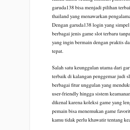
garuda138 bisa menjadi pilihan terbaik
thailand yang menawarkan pengalam
Dengan garuda138 login yang simpel 
berbagai jenis game slot terbaru tanp
yang ingin bermain dengan praktis da
tepat.
Salah satu keunggulan utama dari ga
terbaik di kalangan penggemar judi sl
berbagai fitur unggulan yang mendu
user-friendly hingga sistem keamanan 
dikenal karena koleksi game yang len
pemain bisa menemukan game favori
kamu tidak perlu khawatir tentang k