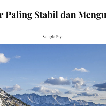
r Paling Stabil dan Men
Sample Page