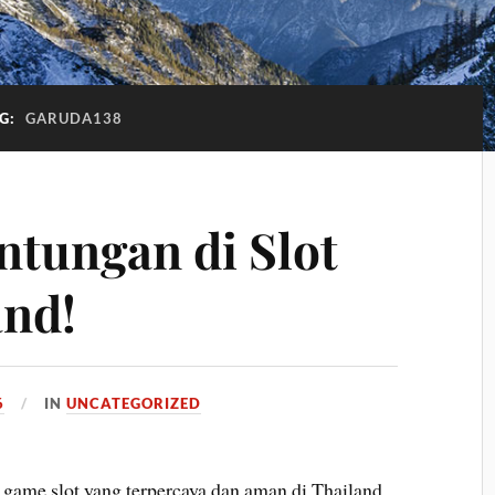
G:
GARUDA138
tungan di Slot
and!
6
IN
UNCATEGORIZED
game slot yang terpercaya dan aman di Thailand,