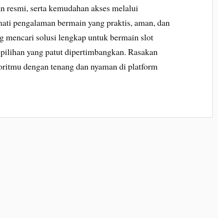
an resmi, serta kemudahan akses melalui
ati pengalaman bermain yang praktis, aman, dan
g mencari solusi lengkap untuk bermain slot
 pilihan yang patut dipertimbangkan. Rasakan
voritmu dengan tenang dan nyaman di platform