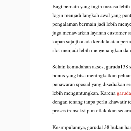
Bagi pemain yang ingin merasa lebih 
login menjadi langkah awal yang pen
pengalaman bermain jadi lebih menyen
juga menawarkan layanan customer se
kapan saja jika ada kendala atau pe
slot menjadi lebih menyenangkan dan
Selain kemudahan akses, garuda138 
bonus yang bisa meningkatkan pelua
penawaran spesial yang disediakan s
lebih menguntungkan. Karena
garuda
dengan tenang tanpa perlu khawatir t
proses transaksi pun dilakukan secar
Kesimpulannya, garuda138 bukan hany