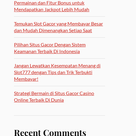
Permainan dan Fitur Bonus untuk
Mendapatkan Jackpot Lebih Mudah
Temukan Slot Gacor yang Membayar Besar
dan Mudah Dimenangkan Setiap Saat
Pilihan Situs Gacor Dengan Sistem
Keamanan Terbaik Di Indonesia
Jangan Lewatkan Kesempatan Menang di
Slot777 dengan Tips dan Trik Terbukti
Membayar!
Strategi Bermain di Situs Gacor Casino
Online Terbaik Di Dunia
Recent Comments