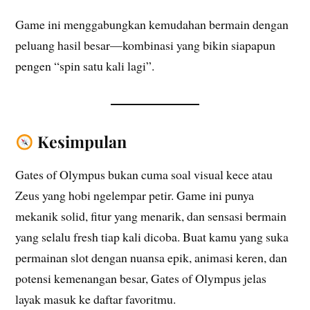
Game ini menggabungkan kemudahan bermain dengan
peluang hasil besar—kombinasi yang bikin siapapun
pengen “spin satu kali lagi”.
Kesimpulan
Gates of Olympus bukan cuma soal visual kece atau
Zeus yang hobi ngelempar petir. Game ini punya
mekanik solid, fitur yang menarik, dan sensasi bermain
yang selalu fresh tiap kali dicoba. Buat kamu yang suka
permainan slot dengan nuansa epik, animasi keren, dan
potensi kemenangan besar, Gates of Olympus jelas
layak masuk ke daftar favoritmu.