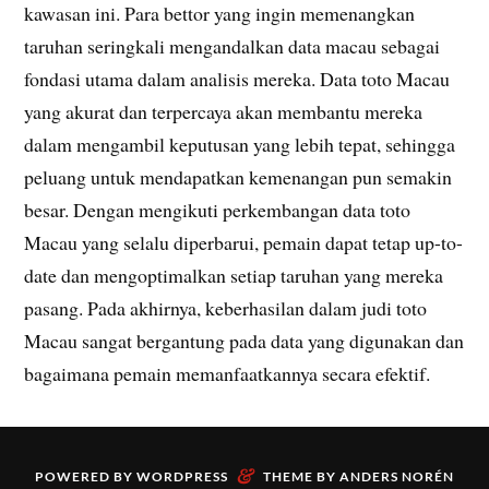
kawasan ini. Para bettor yang ingin memenangkan
taruhan seringkali mengandalkan data macau sebagai
fondasi utama dalam analisis mereka. Data toto Macau
yang akurat dan terpercaya akan membantu mereka
dalam mengambil keputusan yang lebih tepat, sehingga
peluang untuk mendapatkan kemenangan pun semakin
besar. Dengan mengikuti perkembangan data toto
Macau yang selalu diperbarui, pemain dapat tetap up-to-
date dan mengoptimalkan setiap taruhan yang mereka
pasang. Pada akhirnya, keberhasilan dalam judi toto
Macau sangat bergantung pada data yang digunakan dan
bagaimana pemain memanfaatkannya secara efektif.
&
POWERED BY
WORDPRESS
THEME BY
ANDERS NORÉN