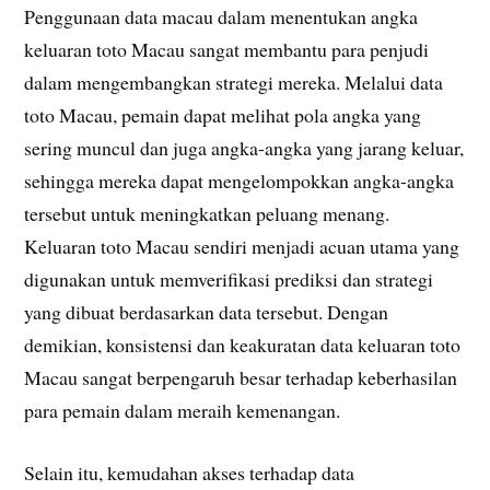
Penggunaan data macau dalam menentukan angka
keluaran toto Macau sangat membantu para penjudi
dalam mengembangkan strategi mereka. Melalui data
toto Macau, pemain dapat melihat pola angka yang
sering muncul dan juga angka-angka yang jarang keluar,
sehingga mereka dapat mengelompokkan angka-angka
tersebut untuk meningkatkan peluang menang.
Keluaran toto Macau sendiri menjadi acuan utama yang
digunakan untuk memverifikasi prediksi dan strategi
yang dibuat berdasarkan data tersebut. Dengan
demikian, konsistensi dan keakuratan data keluaran toto
Macau sangat berpengaruh besar terhadap keberhasilan
para pemain dalam meraih kemenangan.
Selain itu, kemudahan akses terhadap data