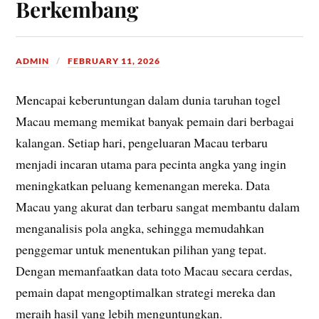
Berkembang
ADMIN
FEBRUARY 11, 2026
Mencapai keberuntungan dalam dunia taruhan togel
Macau memang memikat banyak pemain dari berbagai
kalangan. Setiap hari, pengeluaran Macau terbaru
menjadi incaran utama para pecinta angka yang ingin
meningkatkan peluang kemenangan mereka. Data
Macau yang akurat dan terbaru sangat membantu dalam
menganalisis pola angka, sehingga memudahkan
penggemar untuk menentukan pilihan yang tepat.
Dengan memanfaatkan data toto Macau secara cerdas,
pemain dapat mengoptimalkan strategi mereka dan
meraih hasil yang lebih menguntungkan.