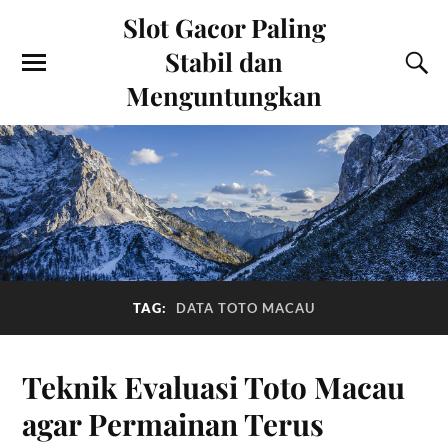
Slot Gacor Paling
Stabil dan
Menguntungkan
TAG:
DATA TOTO MACAU
Teknik Evaluasi Toto Macau
agar Permainan Terus