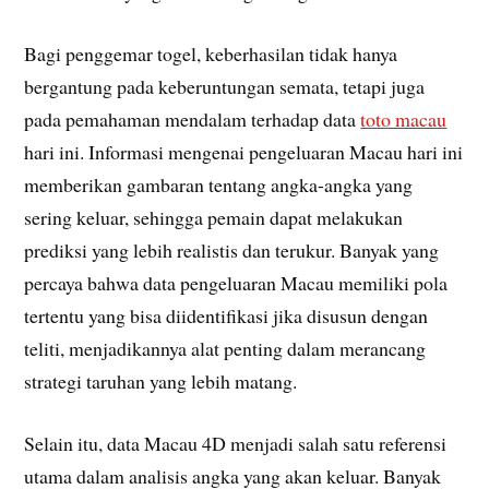
Bagi penggemar togel, keberhasilan tidak hanya
bergantung pada keberuntungan semata, tetapi juga
pada pemahaman mendalam terhadap data
toto macau
hari ini. Informasi mengenai pengeluaran Macau hari ini
memberikan gambaran tentang angka-angka yang
sering keluar, sehingga pemain dapat melakukan
prediksi yang lebih realistis dan terukur. Banyak yang
percaya bahwa data pengeluaran Macau memiliki pola
tertentu yang bisa diidentifikasi jika disusun dengan
teliti, menjadikannya alat penting dalam merancang
strategi taruhan yang lebih matang.
Selain itu, data Macau 4D menjadi salah satu referensi
utama dalam analisis angka yang akan keluar. Banyak