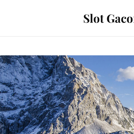
Slot Gaco