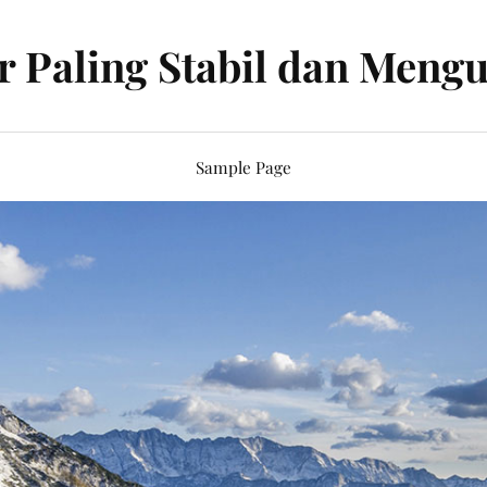
r Paling Stabil dan Men
Sample Page