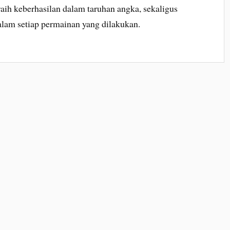
aih keberhasilan dalam taruhan angka, sekaligus
lam setiap permainan yang dilakukan.