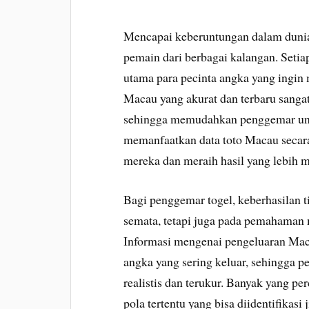
Mencapai keberuntungan dalam duni
pemain dari berbagai kalangan. Setia
utama para pecinta angka yang ingi
Macau yang akurat dan terbaru sanga
sehingga memudahkan penggemar unt
memanfaatkan data toto Macau secara
mereka dan meraih hasil yang lebih
Bagi penggemar togel, keberhasilan 
semata, tetapi juga pada pemahaman
Informasi mengenai pengeluaran Mac
angka yang sering keluar, sehingga p
realistis dan terukur. Banyak yang p
pola tertentu yang bisa diidentifikasi