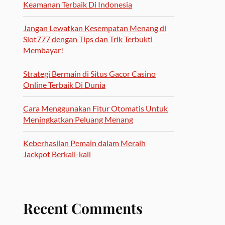
Keamanan Terbaik Di Indonesia
Jangan Lewatkan Kesempatan Menang di
Slot777 dengan Tips dan Trik Terbukti
Membayar!
Strategi Bermain di Situs Gacor Casino
Online Terbaik Di Dunia
Cara Menggunakan Fitur Otomatis Untuk
Meningkatkan Peluang Menang
Keberhasilan Pemain dalam Meraih
Jackpot Berkali-kali
Recent Comments