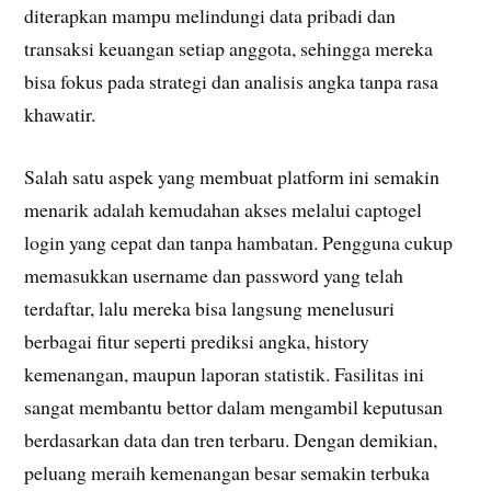
diterapkan mampu melindungi data pribadi dan
transaksi keuangan setiap anggota, sehingga mereka
bisa fokus pada strategi dan analisis angka tanpa rasa
khawatir.
Salah satu aspek yang membuat platform ini semakin
menarik adalah kemudahan akses melalui captogel
login yang cepat dan tanpa hambatan. Pengguna cukup
memasukkan username dan password yang telah
terdaftar, lalu mereka bisa langsung menelusuri
berbagai fitur seperti prediksi angka, history
kemenangan, maupun laporan statistik. Fasilitas ini
sangat membantu bettor dalam mengambil keputusan
berdasarkan data dan tren terbaru. Dengan demikian,
peluang meraih kemenangan besar semakin terbuka