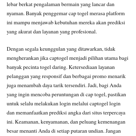
lebar berkat pengalaman bermain yang lancar dan
nyaman. Banyak penggemar cap togel merasa platform
ini mampu menjawab kebutuhan mereka akan prediksi
yang akurat dan layanan yang profesional.
Dengan segala keunggulan yang ditawarkan, tidak
mengherankan jika captogel menjadi pilihan utama bagi
banyak pecinta togel daring. Ketersediaan layanan
pelanggan yang responsif dan berbagai promo menarik
juga menambah daya tarik tersendiri. Jadi, bagi Anda
yang ingin mencoba peruntungan di cap togel, pastikan
untuk selalu melakukan login melalui captogel login
dan memanfaatkan prediksi angka dari situs terpercaya
ini. Keamanan, kenyamanan, dan peluang kemenangan
besar menanti Anda di setiap putaran undian. Jangan