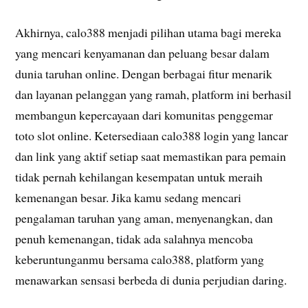
Akhirnya, calo388 menjadi pilihan utama bagi mereka
yang mencari kenyamanan dan peluang besar dalam
dunia taruhan online. Dengan berbagai fitur menarik
dan layanan pelanggan yang ramah, platform ini berhasil
membangun kepercayaan dari komunitas penggemar
toto slot online. Ketersediaan calo388 login yang lancar
dan link yang aktif setiap saat memastikan para pemain
tidak pernah kehilangan kesempatan untuk meraih
kemenangan besar. Jika kamu sedang mencari
pengalaman taruhan yang aman, menyenangkan, dan
penuh kemenangan, tidak ada salahnya mencoba
keberuntunganmu bersama calo388, platform yang
menawarkan sensasi berbeda di dunia perjudian daring.