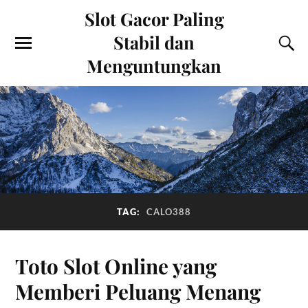
Slot Gacor Paling
Stabil dan
Menguntungkan
TAG:
CALO388
Toto Slot Online yang
Memberi Peluang Menang