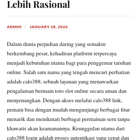
Lebih Rasional
ADMIN
JANUARY 28, 2026
Dalam dunia perjudian daring yang semakin
berkembang pesat, kehadiran platform terpercaya
menjadi kebutuhan utama bagi para penggemar taruhan
online. Salah satu nama yang tengah mencuri perhatian
adalah calo388, sebuah layanan yang menawarkan
pengalaman bermain toto slot online secara aman dan
menyenangkan. Dengan akses melalui calo388 link,
pemain bisa dengan mudah mengunjungi berbagai fitur
menarik dan menikmati berbagai permainan seru tanpa
khawatir akan keamanannya. Keunggulan utama dari
calo388 login adalah proses autentikasi yang cepat dan