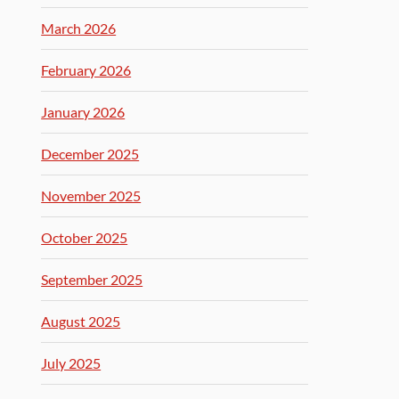
March 2026
February 2026
January 2026
December 2025
November 2025
October 2025
September 2025
August 2025
July 2025