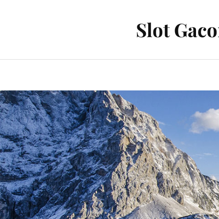
Slot Gaco