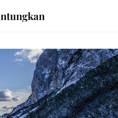
guntungkan