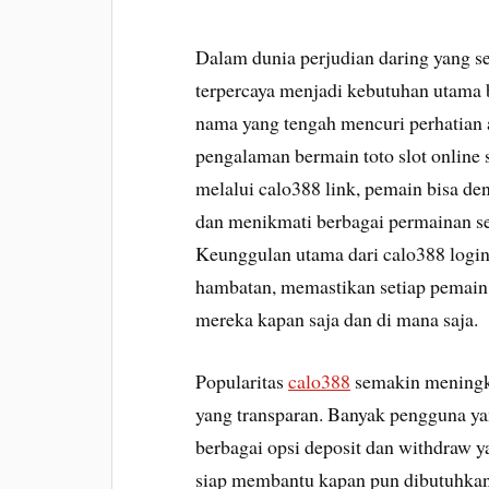
Dalam dunia perjudian daring yang s
terpercaya menjadi kebutuhan utama b
nama yang tengah mencuri perhatian
pengalaman bermain toto slot onlin
melalui calo388 link, pemain bisa d
dan menikmati berbagai permainan s
Keunggulan utama dari calo388 login 
hambatan, memastikan setiap pemain 
mereka kapan saja dan di mana saja.
Popularitas
calo388
semakin meningka
yang transparan. Banyak pengguna y
berbagai opsi deposit dan withdraw y
siap membantu kapan pun dibutuhkan.