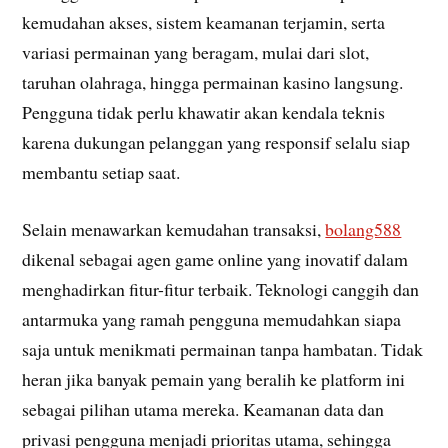
kemudahan akses, sistem keamanan terjamin, serta
variasi permainan yang beragam, mulai dari slot,
taruhan olahraga, hingga permainan kasino langsung.
Pengguna tidak perlu khawatir akan kendala teknis
karena dukungan pelanggan yang responsif selalu siap
membantu setiap saat.
Selain menawarkan kemudahan transaksi,
bolang588
dikenal sebagai agen game online yang inovatif dalam
menghadirkan fitur-fitur terbaik. Teknologi canggih dan
antarmuka yang ramah pengguna memudahkan siapa
saja untuk menikmati permainan tanpa hambatan. Tidak
heran jika banyak pemain yang beralih ke platform ini
sebagai pilihan utama mereka. Keamanan data dan
privasi pengguna menjadi prioritas utama, sehingga