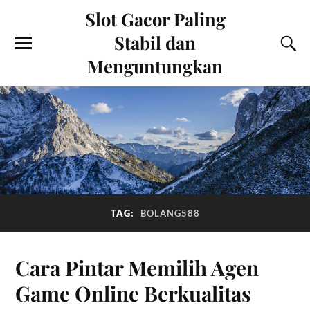
Slot Gacor Paling
Stabil dan
Menguntungkan
TAG:
BOLANG588
Cara Pintar Memilih Agen
Game Online Berkualitas