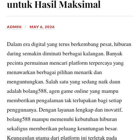
untuk Hasil Maksimal
ADMIN
MAY 6, 2026
Dalam era digital yang terus berkembang pesat, hiburan
daring semakin diminati berbagai kalangan. Banyak
pecinta permainan mencari platform terpercaya yang
menawarkan berbagai pilihan menarik dan
menguntungkan. Salah satu yang sedang naik daun
adalah bolang588, agen game online yang mampu
memberikan pengalaman tak terlupakan bagi setiap
penggunanya. Dengan layanan lengkap dan inovatif,
bolang588 mampu memenuhi kebutuhan hiburan
sekaligus memberikan peluang keuntungan besar.
Keunggulan utama dari platform ini terletak pada