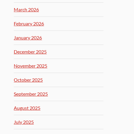
March 2026
February 2026
January 2026
December 2025
November 2025
October 2025
September 2025
August 2025
July 2025