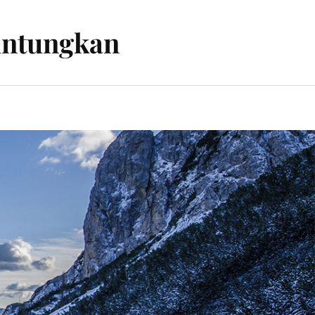
guntungkan