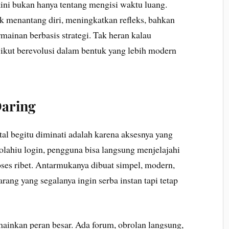
kini bukan hanya tentang mengisi waktu luang.
 menantang diri, meningkatkan refleks, bahkan
mainan berbasis strategi. Tak heran kalau
 ikut berevolusi dalam bentuk yang lebih modern
Daring
tal begitu diminati adalah karena aksesnya yang
bolahiu login, pengguna bisa langsung menjelajahi
roses ribet. Antarmukanya dibuat simpel, modern,
ang yang segalanya ingin serba instan tapi tetap
mainkan peran besar. Ada forum, obrolan langsung,