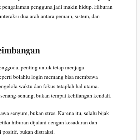
t pengalaman pengguna jadi makin hidup. Hiburan
i interaksi dua arah antara pemain, sistem, dan
seimbangan
menggoda, penting untuk tetap menjaga
eperti bolahiu login memang bisa membawa
ngelola waktu dan fokus tetaplah hal utama.
rsenang-senang, bukan tempat kehilangan kendali.
a senyum, bukan stres. Karena itu, selalu bijak
Ketika hiburan dijalani dengan kesadaran dan
 positif, bukan distraksi.