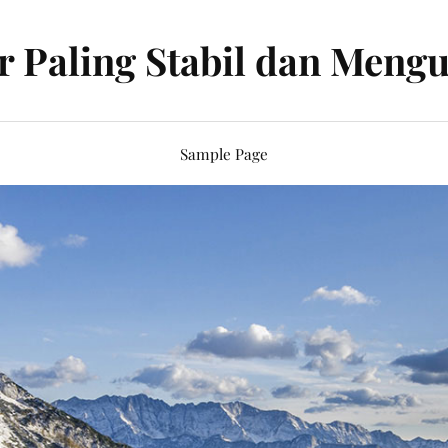
r Paling Stabil dan Men
Sample Page