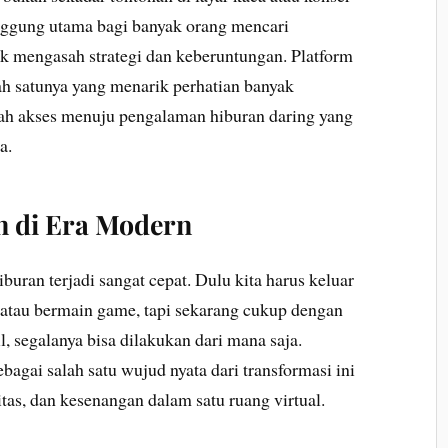
anggung utama bagi banyak orang mencari
 mengasah strategi dan keberuntungan. Platform
ah satunya yang menarik perhatian banyak
uah akses menuju pengalaman hiburan daring yang
a.
n di Era Modern
uran terjadi sangat cepat. Dulu kita harus keluar
atau bermain game, tapi sekarang cukup dengan
l, segalanya bisa dilakukan dari mana saja.
ebagai salah satu wujud nyata dari transformasi ini
s, dan kesenangan dalam satu ruang virtual.