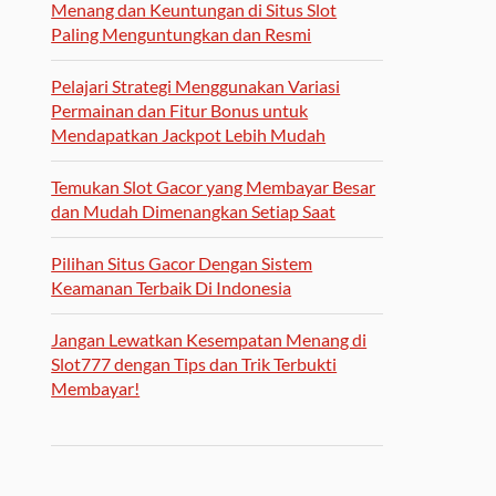
Menang dan Keuntungan di Situs Slot
Paling Menguntungkan dan Resmi
Pelajari Strategi Menggunakan Variasi
Permainan dan Fitur Bonus untuk
Mendapatkan Jackpot Lebih Mudah
Temukan Slot Gacor yang Membayar Besar
dan Mudah Dimenangkan Setiap Saat
Pilihan Situs Gacor Dengan Sistem
Keamanan Terbaik Di Indonesia
Jangan Lewatkan Kesempatan Menang di
Slot777 dengan Tips dan Trik Terbukti
Membayar!