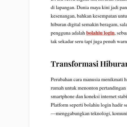
di lapangan. Dunia maya kini jadi p
kesenangan, bahkan kesempatan untuk
hiburan digital semakin beragam, sal
bolahiu login
pengguna adalah
, seb
tak sekadar seru tapi juga penuh warn
Transformasi Hibura
Perubahan cara manusia menikmati hib
rumah untuk menonton pertandingan 
smartphone dan koneksi internet stabi
Platform seperti bolahiu login hadir s
—menggabungkan teknologi, komunita