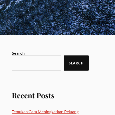
Search
SEARCH
Recent Posts
Temukan Cara Meningkatkan Peluang