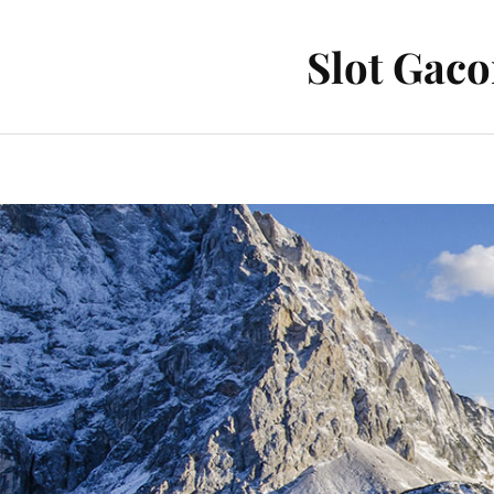
Slot Gaco