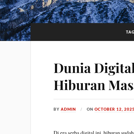
TA
Dunia Digita
Hiburan Mas
BY
ADMIN
ON
OCTOBER 12, 202
Di era serba digital ini, hiburan suda