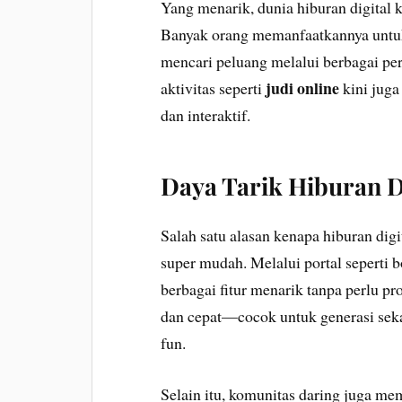
Yang menarik, dunia hiburan digital 
Banyak orang memanfaatkannya untuk
mencari peluang melalui berbagai per
judi online
aktivitas seperti
kini juga
dan interaktif.
Daya Tarik Hiburan 
Salah satu alasan kenapa hiburan digi
super mudah. Melalui portal seperti 
berbagai fitur menarik tanpa perlu p
dan cepat—cocok untuk generasi sekar
fun.
Selain itu, komunitas daring juga me