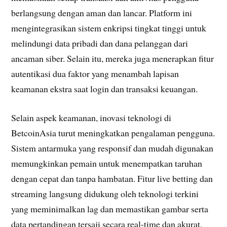
berlangsung dengan aman dan lancar. Platform ini
mengintegrasikan sistem enkripsi tingkat tinggi untuk
melindungi data pribadi dan dana pelanggan dari
ancaman siber. Selain itu, mereka juga menerapkan fitur
autentikasi dua faktor yang menambah lapisan
keamanan ekstra saat login dan transaksi keuangan.
Selain aspek keamanan, inovasi teknologi di
BetcoinAsia turut meningkatkan pengalaman pengguna.
Sistem antarmuka yang responsif dan mudah digunakan
memungkinkan pemain untuk menempatkan taruhan
dengan cepat dan tanpa hambatan. Fitur live betting dan
streaming langsung didukung oleh teknologi terkini
yang meminimalkan lag dan memastikan gambar serta
data pertandingan tersaji secara real-time dan akurat.