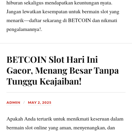
hiburan sekaligus mendapatkan keuntungan nyata.
Jangan lewatkan kesempatan untuk bermain slot yang
menarik—daftar sekarang di BETCOIN dan nikmati
pengalamannya!.
BETCOIN Slot Hari Ini
Gacor, Menang Besar Tanpa
Tunggu Keajaiban!
ADMIN
MAY 2, 2025
Apakah Anda tertarik untuk menikmati keseruan dalam
bermain slot online yang aman, menyenangkan, dan