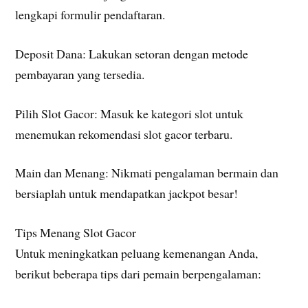
lengkapi formulir pendaftaran.
Deposit Dana: Lakukan setoran dengan metode
pembayaran yang tersedia.
Pilih Slot Gacor: Masuk ke kategori slot untuk
menemukan rekomendasi slot gacor terbaru.
Main dan Menang: Nikmati pengalaman bermain dan
bersiaplah untuk mendapatkan jackpot besar!
Tips Menang Slot Gacor
Untuk meningkatkan peluang kemenangan Anda,
berikut beberapa tips dari pemain berpengalaman: