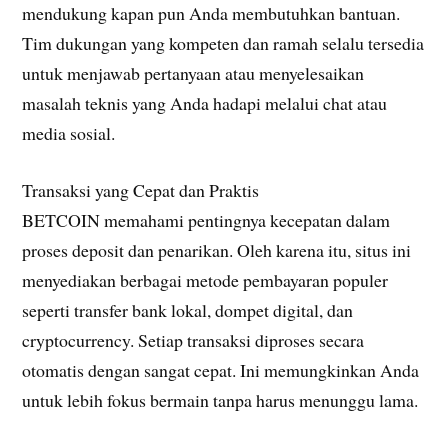
mendukung kapan pun Anda membutuhkan bantuan.
Tim dukungan yang kompeten dan ramah selalu tersedia
untuk menjawab pertanyaan atau menyelesaikan
masalah teknis yang Anda hadapi melalui chat atau
media sosial.
Transaksi yang Cepat dan Praktis
BETCOIN memahami pentingnya kecepatan dalam
proses deposit dan penarikan. Oleh karena itu, situs ini
menyediakan berbagai metode pembayaran populer
seperti transfer bank lokal, dompet digital, dan
cryptocurrency. Setiap transaksi diproses secara
otomatis dengan sangat cepat. Ini memungkinkan Anda
untuk lebih fokus bermain tanpa harus menunggu lama.