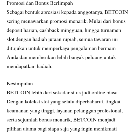
Promosi dan Bonus Berlimpah
Sebagai bentuk apresiasi kepada anggotanya, BETCOIN
sering menawarkan promosi menarik. Mulai dari bonus
deposit harian, cashback mingguan, hingga turnamen
slot dengan hadiah jutaan rupiah, semua tawaran ini
ditujukan untuk memperkaya pengalaman bermain
Anda dan memberikan lebih banyak peluang untuk
mendapatkan hadiah.
Kesimpulan
BETCOIN lebih dari sekadar situs judi online biasa.
Dengan koleksi slot yang selalu diperbaharui, tingkat
keamanan yang tinggi, layanan pelanggan profesional,
serta sejumlah bonus menarik, BETCOIN menjadi
pilihan utama bagi siapa saja yang ingin menikmati