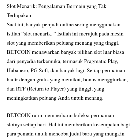
Slot Menarik: Pengalaman Bermain yang Tak
Terlupakan
Saat ini, banyak penjudi online sering menggunakan
istilah “slot menarik. ” Istilah ini merujuk pada mesin
slot yang memberikan peluang menang yang tinggi.
BETCOIN menawarkan banyak pilihan slot luar biasa
dari penyedia terkemuka, termasuk Pragmatic Play,
Habanero, PG Soft, dan banyak lagi. Setiap permainan
hadir dengan grafis yang memikat, bonus menggiurkan,
dan RTP (Return to Player) yang tinggi, yang
meningkatkan peluang Anda untuk menang.
BETCOIN rutin memperbarui koleksi permainan
slotnya setiap hari. Hal ini memberikan kesempatan bagi
para pemain untuk mencoba judul baru yang mungkin