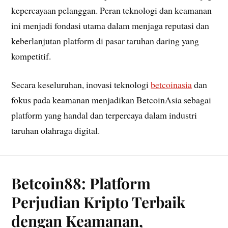
kepercayaan pelanggan. Peran teknologi dan keamanan
ini menjadi fondasi utama dalam menjaga reputasi dan
keberlanjutan platform di pasar taruhan daring yang
kompetitif.
Secara keseluruhan, inovasi teknologi
betcoinasia
dan
fokus pada keamanan menjadikan BetcoinAsia sebagai
platform yang handal dan terpercaya dalam industri
taruhan olahraga digital.
Betcoin88: Platform
Perjudian Kripto Terbaik
dengan Keamanan,