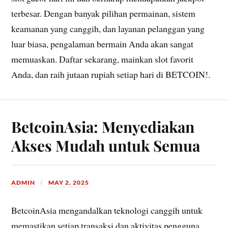
terbesar. Dengan banyak pilihan permainan, sistem
keamanan yang canggih, dan layanan pelanggan yang
luar biasa, pengalaman bermain Anda akan sangat
memuaskan. Daftar sekarang, mainkan slot favorit
Anda, dan raih jutaan rupiah setiap hari di BETCOIN!.
BetcoinAsia: Menyediakan
Akses Mudah untuk Semua
ADMIN
MAY 2, 2025
BetcoinAsia mengandalkan teknologi canggih untuk
memastikan setiap transaksi dan aktivitas pengguna