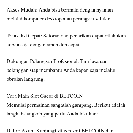
Akses Mudah: Anda bisa bermain dengan nyaman
melalui komputer desktop atau perangkat seluler.
Transaksi Cepat: Setoran dan penarikan dapat dilakukan
kapan saja dengan aman dan cepat.
Dukungan Pelanggan Profesional: Tim layanan
pelanggan siap membantu Anda kapan saja melalui
obrolan langsung.
Cara Main Slot Gacor di BETCOIN
Memulai permainan sangatlah gampang. Berikut adalah
langkah-langkah yang perlu Anda lakukan:
Daftar Akun: Kunjungi situs resmi BETCOIN dan