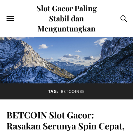
Slot Gacor Paling
Stabil dan
Menguntungkan
TAG:
BETCOIN88
BETCOIN Slot Gacor:
Rasakan Serunya Spin Cepat,