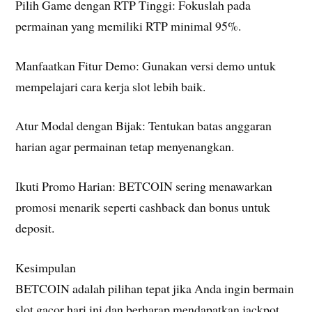
Pilih Game dengan RTP Tinggi: Fokuslah pada
permainan yang memiliki RTP minimal 95%.
Manfaatkan Fitur Demo: Gunakan versi demo untuk
mempelajari cara kerja slot lebih baik.
Atur Modal dengan Bijak: Tentukan batas anggaran
harian agar permainan tetap menyenangkan.
Ikuti Promo Harian: BETCOIN sering menawarkan
promosi menarik seperti cashback dan bonus untuk
deposit.
Kesimpulan
BETCOIN adalah pilihan tepat jika Anda ingin bermain
slot gacor hari ini dan berharap mendapatkan jackpot