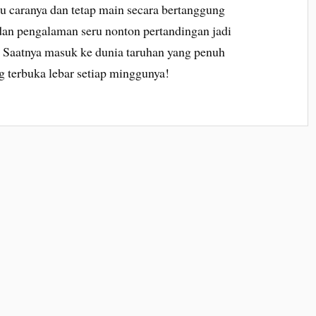
u caranya dan tetap main secara bertanggung
an pengalaman seru nonton pertandingan jadi
? Saatnya masuk ke dunia taruhan yang penuh
ng terbuka lebar setiap minggunya!