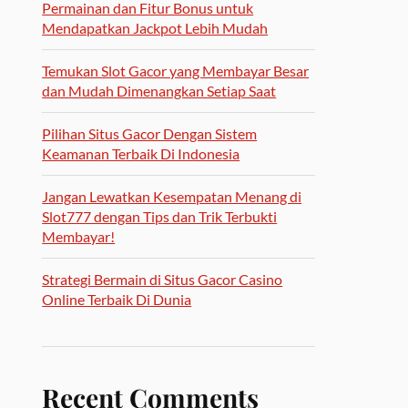
Permainan dan Fitur Bonus untuk
Mendapatkan Jackpot Lebih Mudah
Temukan Slot Gacor yang Membayar Besar
dan Mudah Dimenangkan Setiap Saat
Pilihan Situs Gacor Dengan Sistem
Keamanan Terbaik Di Indonesia
Jangan Lewatkan Kesempatan Menang di
Slot777 dengan Tips dan Trik Terbukti
Membayar!
Strategi Bermain di Situs Gacor Casino
Online Terbaik Di Dunia
Recent Comments