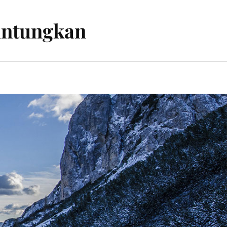
guntungkan