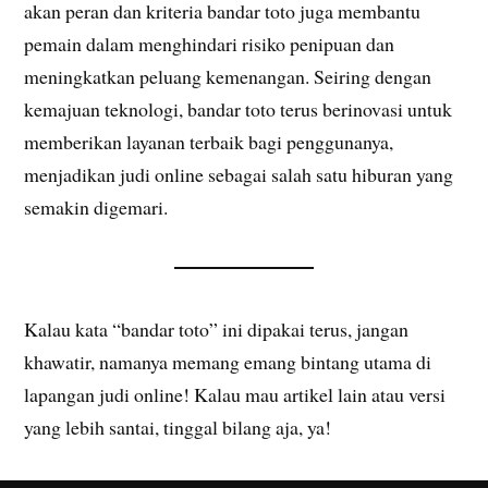
akan peran dan kriteria bandar toto juga membantu
pemain dalam menghindari risiko penipuan dan
meningkatkan peluang kemenangan. Seiring dengan
kemajuan teknologi, bandar toto terus berinovasi untuk
memberikan layanan terbaik bagi penggunanya,
menjadikan judi online sebagai salah satu hiburan yang
semakin digemari.
Kalau kata “bandar toto” ini dipakai terus, jangan
khawatir, namanya memang emang bintang utama di
lapangan judi online! Kalau mau artikel lain atau versi
yang lebih santai, tinggal bilang aja, ya!