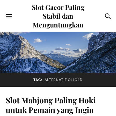
Slot Gacor Paling
Stabil dan
Menguntungkan
TAG:
ALTERNATIF OLLO4D
Slot Mahjong Paling Hoki
untuk Pemain yang Ingin