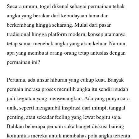
Secara umum, togel dikenal sebagai permainan tebak
angka yang berakar dari kebudayaan lama dan
berkembang hingga sekarang. Mulai dari pasar
tradisional hingga platform modern, konsep utamanya
tetap sama: menebak angka yang akan keluar. Namun,
apa yang membuat orang-orang tetap antusias dengan
permainan ini?
Pertama, ada unsur hiburan yang cukup kuat. Banyak
pemain merasa proses memilih angka itu sendiri sudah
jadi kegiatan yang menyenangkan. Ada yang punya cara
unik, seperti mengambil inspirasi dari mimpi, tanggal
penting, atau sekadar feeling yang lewat begitu saja.
Bahkan beberapa pemain suka banget diskusi bareng
komunitas mereka untuk membahas pola angka tertentu.