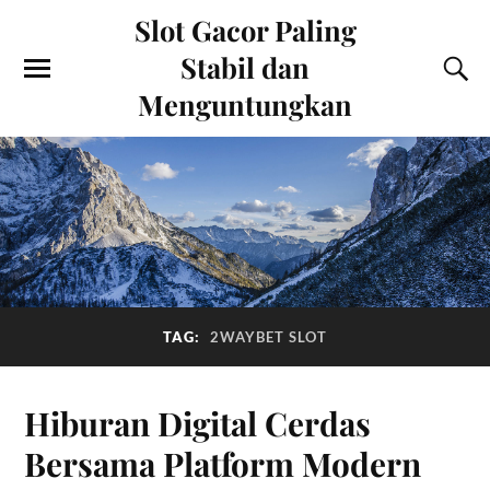
Slot Gacor Paling
Stabil dan
Menguntungkan
TAG:
2WAYBET SLOT
Hiburan Digital Cerdas
Bersama Platform Modern