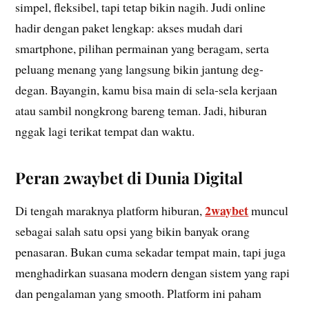
simpel, fleksibel, tapi tetap bikin nagih. Judi online
hadir dengan paket lengkap: akses mudah dari
smartphone, pilihan permainan yang beragam, serta
peluang menang yang langsung bikin jantung deg-
degan. Bayangin, kamu bisa main di sela-sela kerjaan
atau sambil nongkrong bareng teman. Jadi, hiburan
nggak lagi terikat tempat dan waktu.
Peran 2waybet di Dunia Digital
2waybet
Di tengah maraknya platform hiburan,
muncul
sebagai salah satu opsi yang bikin banyak orang
penasaran. Bukan cuma sekadar tempat main, tapi juga
menghadirkan suasana modern dengan sistem yang rapi
dan pengalaman yang smooth. Platform ini paham