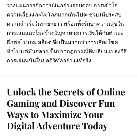
วางแผนการจัดการเงินอย่างรอบคอบ การเข้าใจ
ความเสี่ยงและไม่โลภมากเกินไปจะช่วยให้ประสบ
ความสำเร็จในระยะยาว พร้อมทั้งรักษาความสุขใน
การเล่นและไม่สร้างปัญหาทางการเงินให้กับตัวเอง
อีกต่อไป เกม สล็อต จึงเป็นมากกว่าการเสี่ยงโชค
ทั่วไป แต่มันกลายเป็นปรากฏการณ์ที่เปลี่ยนแปลงวิธี
การเล่นพนันในยุคดิจิทัลอย่างแท้จริง
Unlock the Secrets of Online
Gaming and Discover Fun
Ways to Maximize Your
Digital Adventure Today