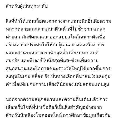
สำหรับผู้เล่นทุกระดับ
สิ่งที่ทำให้เกมสล็อตแตกต่างจากเกมชนิดอื่นคือความ
หลากหลายและความน่าตื่นเต้นที่ไม่ซ้ำซาก แต่ละ
ค่ายเกมมักพัฒนาและออกแบบสไตล์เฉพาะตัวเพื่อ
สร้างความประทับใจให้กับผู้เล่นอย่างต่อเนื่อง การ
ผสมผสานระหว่างกราฟิกสุดล้ำ เสียงประกอบที่
สมจริง และฟีเจอร์โบนัสสุดพิเศษช่วยเพิ่มความ
สนุกสนานและโอกาสชนะรางวัลใหญ่ได้มากขึ้น การ
ลงทุนในเกม สล็อต จึงเป็นทางเลือกที่น่าสนใจและคุ้ม
ค่าเมื่อเทียบกับความเสี่ยงที่น้อยลงแต่ผลตอบแทนสูง
นอกจากความสนุกสนานและความตื่นเต้นแล้ว การ
เลือกเว็บไซต์ที่น่าเชื่อถือก็เป็นสิ่งสำคัญอย่างมาก
สำหรับนักเสี่ยงโชคออนไลน์ การศึกษาข้อมูลเกี่ยวกับ