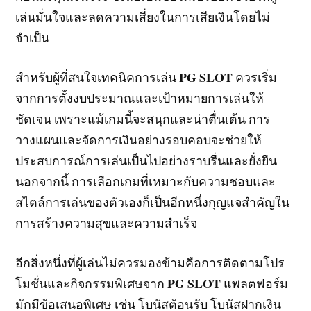
เล่นมั่นใจและลดความเสี่ยงในการเสียเงินโดยไม่
จำเป็น
PG SLOT
สำหรับผู้ที่สนใจเทคนิคการเล่น
ควรเริ่ม
จากการตั้งงบประมาณและเป้าหมายการเล่นให้
ชัดเจน เพราะแม้เกมนี้จะสนุกและน่าตื่นเต้น การ
วางแผนและจัดการเงินอย่างรอบคอบจะช่วยให้
ประสบการณ์การเล่นเป็นไปอย่างราบรื่นและยั่งยืน
นอกจากนี้ การเลือกเกมที่เหมาะกับความชอบและ
สไตล์การเล่นของตัวเองก็เป็นอีกหนึ่งกุญแจสำคัญใน
การสร้างความสุขและความสำเร็จ
อีกสิ่งหนึ่งที่ผู้เล่นไม่ควรมองข้ามคือการติดตามโปร
PG SLOT
โมชั่นและกิจกรรมพิเศษจาก
แพลตฟอร์ม
มักมีข้อเสนอพิเศษ เช่น โบนัสต้อนรับ โบนัสฝากเงิน