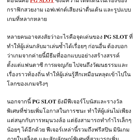
PG SLOT
ตอนนี้คือ
ซึ่งมีความโดดเด่นในเรื่องของ
กราฟิกสวยงาม เอฟเฟกต์เสียงน่าตื่นเต้น และรูปแบบ
เกมที่หลากหลาย
PG SLOT
หลายคนอาจสงสัยว่าอะไรคือจุดเด่นของ
ที่
ทำให้ผู้เล่นกลับมาเล่นซ้ำได้เรื่อยๆ ก่อนอื่น ต้องบอก
ว่าเกมจากค่ายนี้มีธีมที่ออกแบบอย่างสร้างสรรค์
ตั้งแต่แฟนตาซี การผจญภัย ไปจนถึงวัฒนธรรมและ
เรื่องราวท้องถิ่น ทำให้ผู้เล่นรู้สึกเหมือนหลุดเข้าไปใน
โลกของเกมจริงๆ
PG SLOT
นอกจากนี้
ยังมีฟีเจอร์โบนัสและรางวัล
พิเศษที่ช่วยเพิ่มโอกาสในการชนะ ทำให้ผู้เล่นไม่เพียง
แต่สนุกกับการหมุนวงล้อ แต่ยังสามารถทำกำไรเล็กๆ
น้อยๆ ได้อีกด้วย ฟีเจอร์เหล่านี้รวมถึงฟรีสปิน มินิเกม
ภายในสล็อต และสัญลักษณ์พิเศษที่สามารถเพิ่ม