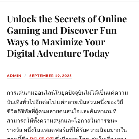
Unlock the Secrets of Online
Gaming and Discover Fun
Ways to Maximize Your
Digital Adventure Today
ADMIN
SEPTEMBER 19, 2025
การเล่นเกมออนไลน์ในยุคปัจจุบันไม่ได้เป็นแค่ความ
บันเทิงทั่วไปอีกต่อไป แต่กลายเป็นส่วนหนึ่งของวิถี
ชีวิตดิจิทัลที่ผู้คนหลายคนสนใจและค้นหาเกมที่
สามารถให้ทั้งความสนุกและโอกาสในการชนะ
รางวัล หนึ่งในแพลตฟอร์มที่ได้รับความนิยมมากใน