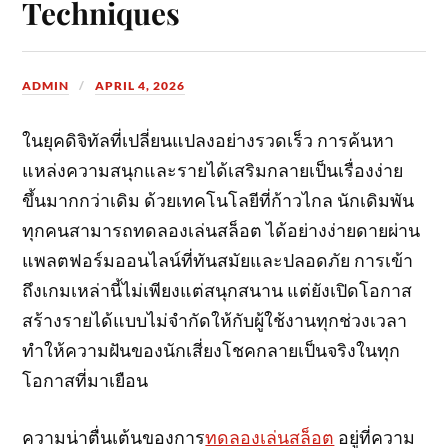
Techniques
ADMIN
APRIL 4, 2026
ในยุคดิจิทัลที่เปลี่ยนแปลงอย่างรวดเร็ว การค้นหา
แหล่งความสนุกและรายได้เสริมกลายเป็นเรื่องง่าย
ขึ้นมากกว่าเดิม ด้วยเทคโนโลยีที่ก้าวไกล นักเดิมพัน
ทุกคนสามารถทดลองเล่นสล็อต ได้อย่างง่ายดายผ่าน
แพลตฟอร์มออนไลน์ที่ทันสมัยและปลอดภัย การเข้า
ถึงเกมเหล่านี้ไม่เพียงแต่สนุกสนาน แต่ยังเปิดโอกาส
สร้างรายได้แบบไม่จำกัดให้กับผู้ใช้งานทุกช่วงเวลา
ทำให้ความฝันของนักเสี่ยงโชคกลายเป็นจริงในทุก
โอกาสที่มาเยือน
ความน่าตื่นเต้นของการ
ทดลองเล่นสล็อต
อยู่ที่ความ