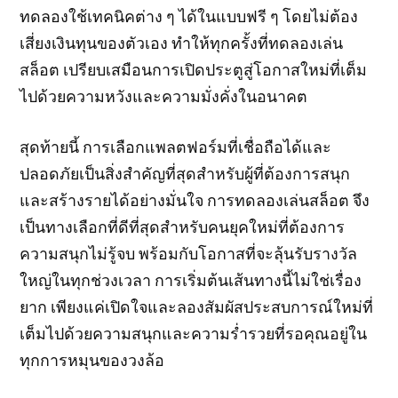
ทดลองใช้เทคนิคต่าง ๆ ได้ในแบบฟรี ๆ โดยไม่ต้อง
เสี่ยงเงินทุนของตัวเอง ทำให้ทุกครั้งที่ทดลองเล่น
สล็อต เปรียบเสมือนการเปิดประตูสู่โอกาสใหม่ที่เต็ม
ไปด้วยความหวังและความมั่งคั่งในอนาคต
สุดท้ายนี้ การเลือกแพลตฟอร์มที่เชื่อถือได้และ
ปลอดภัยเป็นสิ่งสำคัญที่สุดสำหรับผู้ที่ต้องการสนุก
และสร้างรายได้อย่างมั่นใจ การทดลองเล่นสล็อต จึง
เป็นทางเลือกที่ดีที่สุดสำหรับคนยุคใหม่ที่ต้องการ
ความสนุกไม่รู้จบ พร้อมกับโอกาสที่จะลุ้นรับรางวัล
ใหญ่ในทุกช่วงเวลา การเริ่มต้นเส้นทางนี้ไม่ใช่เรื่อง
ยาก เพียงแค่เปิดใจและลองสัมผัสประสบการณ์ใหม่ที่
เต็มไปด้วยความสนุกและความร่ำรวยที่รอคุณอยู่ใน
ทุกการหมุนของวงล้อ